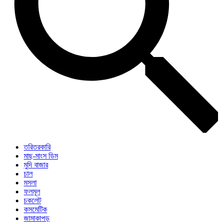
তরিতরকারি
মাছ-মাংস ডিম
মুদি বাজার
চাল
মসলা
ফলমূল
চকলেট
কসমেটিক
জামাকাপড়