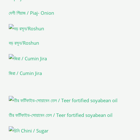
দেশী পিঁয়াজ / Piaj- Onion
বড় রসূন/Roshun
জিরা / Cumin Jira
তীর ফর্টিফাইড-সোয়াবেন তেল / Teer fortified soyabean oil