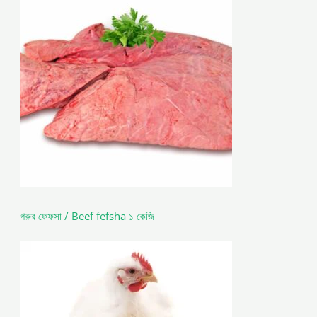
গরুর ফেফসা / Beef fefsha ১ কেজি