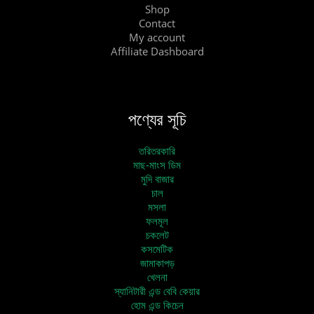
Shop
Contact
My account
Affiliate Dashboard
পণ্যের সূচি
তরিতরকারি
মাছ-মাংস ডিম
মুদি বাজার
চাল
মসলা
ফলমূল
চকলেট
কসমেটিক
জামাকাপড়
খেলনা
স্যানিটারী এন্ড বেবি কেয়ার
হোম এন্ড কিচেন