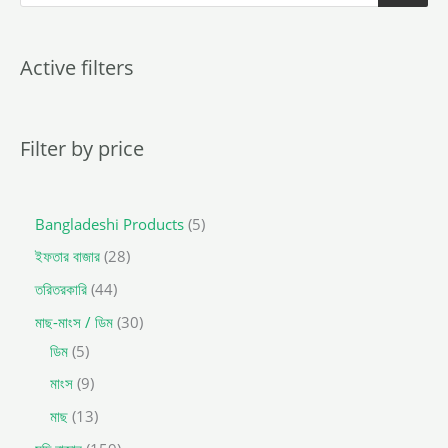
o
d
u
c
t
Active filters
s
s
e
a
r
c
Filter by price
h
Bangladeshi Products
5
ইফতার বাজার
28
তরিতরকারি
44
মাছ-মাংস / ডিম
30
ডিম
5
মাংস
9
মাছ
13