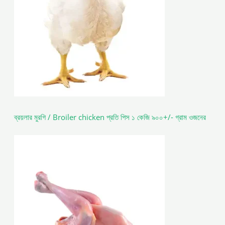
ব্রয়লার মুরগি / Broiler chicken প্রতি পিস ১ কেজি ৯০০+/- গ্রাম ওজনের