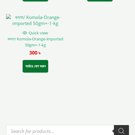
on
on
the
the
product
product
page
page
Quick view
কমলা/ Komola-Orange-imported
50gm+-1-kg
300
৳
অর্ডারে যোগ করুন
P
r