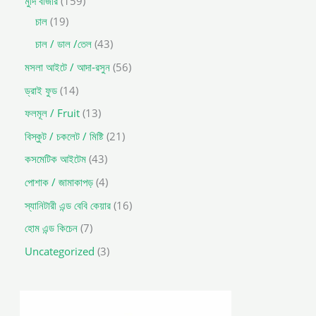
মুদি বাজার
159
চাল
19
চাল / ডাল /তেল
43
মসলা আইটে / আদা-রসুন
56
ড্রাই ফুড
14
ফলমূল / Fruit
13
বিস্কুট / চকলেট / মিষ্টি
21
কসমেটিক আইটেম
43
পোশাক / জামাকাপড়
4
স্যানিটারী এন্ড বেবি কেয়ার
16
হোম এন্ড কিচেন
7
Uncategorized
3