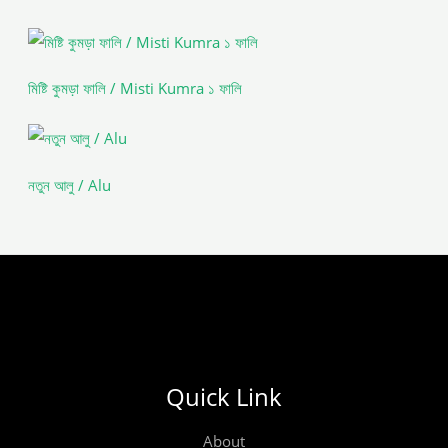
মিষ্টি কুমড়া ফালি / Misti Kumra ১ ফালি
নতুন আলু / Alu
Quick Link
About