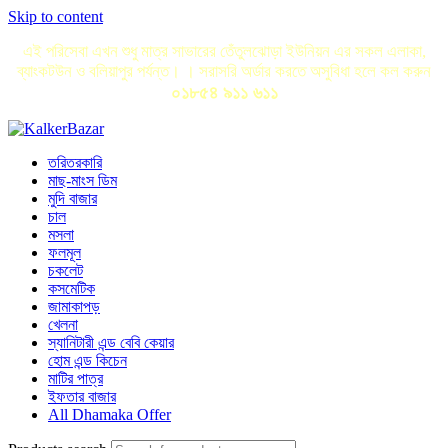
Skip to content
এই পরিসেবা এখন শুধু মাত্র সাভারের তেঁতুলঝোড়া ইউনিয়ন এর সকল এলাকা,
ব্যাংকটউন ও বলিয়াপুর পর্যন্ত। । সরাসরি অর্ডার করতে অসুবিধা হলে কল করুন
০১৮৫৪ ৯১১ ৬১১
তরিতরকারি
মাছ-মাংস ডিম
মুদি বাজার
চাল
মসলা
ফলমূল
চকলেট
কসমেটিক
জামাকাপড়
খেলনা
স্যানিটারী এন্ড বেবি কেয়ার
হোম এন্ড কিচেন
মাটির পাত্র
ইফতার বাজার
All Dhamaka Offer