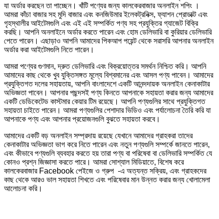
যা অর্ডার করছেন তা পাচ্ছেন। খাঁটি পণ্যের জন্য কালকেরবাজার অনলাইন শপিং ।
আমরা কাঁচা বাজার সহ মুদি বাজার এবং কনজিউমার ইলেকট্রনিক্স, ফ্যাশন প্রোডাক্ট এবং
গৃহস্থালীর আইটেমগুলি এবং এই এই সম্পর্কিত পণ্য সহ প্রযুক্তির গ্যাজেট বিক্রি
করছি। আপনি অনলাইনে অর্ডার করতে পারেন এবং হোম ডেলিভারি বা কুরিয়ার ডেলিভারি
পেতে পারেন। এছাড়াও আপনি আমাদের পিকআপ পয়েন্ট থেকে সরাসরি আপনার অনলাইন
অর্ডার করা আইটেমগুলি নিতে পারেন।
আমরা পণ্যের গুণমান, দ্রুত ডেলিভারি এবং বিক্রয়োত্তর সমর্থন নিশ্চিত করি। আপনি
আমাদের কাছ থেকে খুব যুক্তিসঙ্গত মূল্যে বিশ্বমানের এবং আসল পণ্য পাবেন। আমাদের
প্রযুক্তিগত দলের সহায়তায়, আপনি বাংলাদেশে একটি আনন্দদায়ক অনলাইন কেনাকাটার
অভিজ্ঞতা পাবেন। আপনার পছন্দসই পণ্য কিনতে আপনাকে সহায়তা করার জন্য আমাদের
একটি ডেডিকেটেড কাস্টমার কেয়ার টিম রয়েছে। আপনি পণ্যগুলির সাথে প্রযুক্তিগত
সহায়তা চাইতে পারেন। আমরা পণ্যগুলির পেশাদার ভিডিও এবং পর্যালোচনা তৈরি করি যা
আপনাকে পণ্য এবং আপনার প্রয়োজনগুলি বুঝতে সহায়তা করবে।
আমাদের একটি বড় অনলাইন সম্প্রদায় রয়েছে যেখানে আমাদের গ্রাহকরা তাদের
কেনাকাটার অভিজ্ঞতা ভাগ করে নিতে পারেন এবং নতুন পণ্যগুলি সম্পর্কে জানতে পারেন,
এবং কীভাবে পণ্যগুলি ব্যবহার করতে হয় তারা পণ্য বা পরিষেবা বা ডেলিভারি সম্পর্কিত যে
কোনও প্রশ্ন জিজ্ঞাসা করতে পারে। আমরা সোশ্যাল মিডিয়াতে, বিশেষ করে
কালকেরবাজার Facebook পেইজে ও গ্রুপ
-এ অত্যন্ত সক্রিয়, এবং গ্রাহকদের
কাছ থেকে আরও ভাল সহায়তা শিখতে এবং পরিষেবার মান উন্নত করার জন্য খোলামেলা
আলোচনা করি।