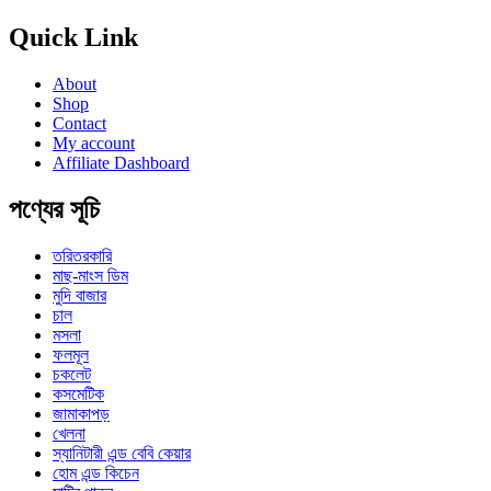
Quick Link
About
Shop
Contact
My account
Affiliate Dashboard
পণ্যের সূচি
তরিতরকারি
মাছ-মাংস ডিম
মুদি বাজার
চাল
মসলা
ফলমূল
চকলেট
কসমেটিক
জামাকাপড়
খেলনা
স্যানিটারী এন্ড বেবি কেয়ার
হোম এন্ড কিচেন