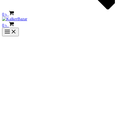
0
৳
0
৳