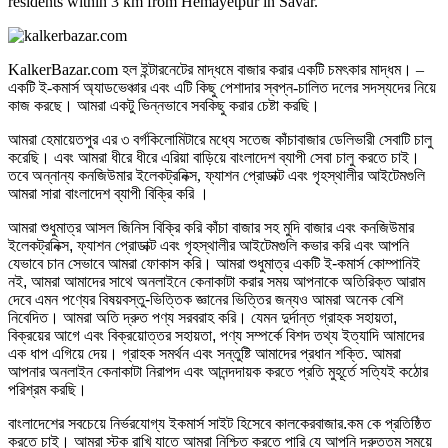
residents within 3 km from Hemayetpur in Savar.
KalkerBazar.com হল ইন্টারনেটের মাদ্ধমে বাজার করার একটি চমৎকার মাদ্ধম। –
একটি ই-কমার্স অ্যাডভেঞ্চার এবং এটি কিছু পেশাদার স্বপ্ন-চালিত দলের সদস্যদের নিয়ে
কাজ করছে। আমরা একটু ভিন্নভাবে সবকিছু করার চেষ্টা করছি।
আমরা হেমায়েতপুর এর ৩ বর্গকিলোমিটারে মধ্যে সতেজ কাঁচাবাজার ডেলিভারী সেবাটি চালু
করেছি। এবং আমরা ধীরে ধীরে এরিয়া বাড়িয়ে বাংলাদেশ ব্যাপী সেবা চালু করতে চাই।
তবে অন্নান্য কনজিউমার ইলেকট্রনিক্স, ফ্যাশন প্রোডাক্ট এবং গৃহস্থালীর আইটেমগুলি
আমরা সারা বাংলাদেশ ব্যাপী বিক্রি করি ।
আমরা শুধুমাত্র আসল জিনিস বিক্রি করি কাঁচা বাজার সহ মুদি বাজার এবং কনজিউমার
ইলেকট্রনিক্স, ফ্যাশন প্রোডাক্ট এবং গৃহস্থালীর আইটেমগুলি কভার করি এবং আপনি
যেভাবে চান সেভাবে আমরা ফোকাস করি। আমরা শুধুমাত্র একটি ই-কমার্স কোম্পানিই
নই, আমরা আমাদের সাথে অনলাইনে কেনাকাটা করার সময় আপনাকে অতিরিক্ত আরাম
দেবে এমন পণ্যের বিষয়বস্তু-ভিত্তিক জ্ঞানের ভিত্তির জন্যও আমরা অনেক বেশি
নিবেদিত। আমরা অতি দ্রুত পণ্য সরবরাহ করি। যেমন দুর্দান্ত গ্রাহক সহায়তা,
বিক্রয়ের আগে এবং বিক্রয়োত্তর সহায়তা, পণ্য সম্পর্কে বিশদ তথ্য ইত্যাদি আমাদের
এক ধাপ এগিয়ে দেয়। গ্রাহক সমর্থন এবং সন্তুষ্টি আমাদের প্রধান শক্তি. আমরা
আপনার অনলাইন কেনাকাটা নিরাপদ এবং আনন্দদায়ক করতে প্রতি মুহূর্তে সত্যিই কঠোর
পরিশ্রম করছি।
বাংলাদেশের সবচেয়ে নির্ভরযোগ্য ইকমার্স সাইট হিসেবে কালকেরবাজার.কম কে প্রতিষ্ঠিত
করতে চাই। আমরা স্টক রাখি যাতে আমরা নিশ্চিত করতে পারি যে আপনি দ্রুততম সময়ে