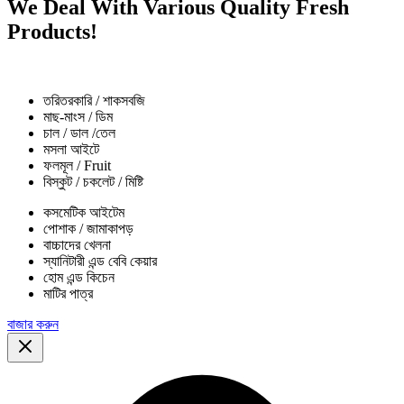
We Deal With Various Quality Fresh
Products!
তরিতরকারি / শাকসবজি
মাছ-মাংস / ডিম
চাল / ডাল /তেল
মসলা আইটে
ফলমূল / Fruit
বিস্কুট / চকলেট / মিষ্টি
কসমেটিক আইটেম
পোশাক / জামাকাপড়
বাচ্চাদের খেলনা
স্যানিটারী এন্ড বেবি কেয়ার
হোম এন্ড কিচেন
মাটির পাত্র
বাজার করুন