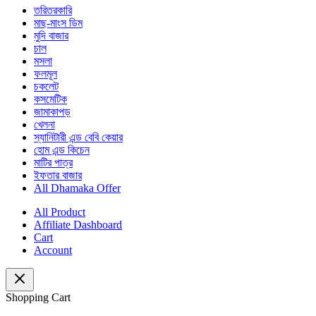
তরিতরকারি
মাছ-মাংস ডিম
মুদি বাজার
চাল
মসলা
ফলমূল
চকলেট
কসমেটিক
জামাকাপড়
খেলনা
স্যানিটারী এন্ড বেবি কেয়ার
হোম এন্ড কিচেন
মাটির পাত্র
ইফতার বাজার
All Dhamaka Offer
All Product
Affiliate Dashboard
Cart
Account
Shopping Cart