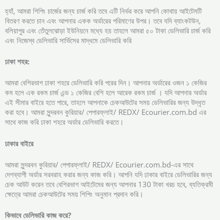
হ্যাঁ, আমরা শিপিং চার্জের জন্য চার্জ করি তবে এটি নির্ভর করে আপনি কোথায় আইটেমটি
বিতরণ করতে চান এবং আপনার একক অর্ডারের পরিমাণের উপর। তবে যদি ব্যাংকটউন,
বলিয়াপুর এবং তেঁতুলঝোড়া ইউনিয়নে মধ্যে হয় তাহলে আমরা ৫০ টাকা ডেলিভারি চার্জ করি
এবং নিজেস্ব ডেলিভারি সার্ভিসের মাদ্ধমে ডেলিভারি করি
ঢাকা
শহর:
আমরা বেশিরভাগ ঢাকা শহরে ডেলিভারি করি পরের দিন। আপনার অর্ডারের ওজন ১ কেজির
কম হলে এক রকম চার্জ এন্ড ১ কেজির বেশি হলে আরেক রকম চার্জ । যদি আপনার অর্ডার
এই সীমার বাইরে হতে পারে, তাহলে আপনাকে চেকআউটের সময় ডেলিভারির জন্য উদ্ধৃত
করা হবে। আমরা সুন্দরবন কুরিয়ার/ পেপারফ্লাই/ REDX/ Ecourier.com.bd এর
সাথে কাজ করি ঢাকা শহরে অর্ডার ডেলিভারি করতে।
ঢাকার
বাইরে
আমরা সুন্দরবন কুরিয়ার/ পেপারফ্লাই/ REDX/ Ecourier.com.bd-এর সাথে
দেশব্যাপী অর্ডার সরবরাহ করার জন্য কাজ করি। আপনি যদি ঢাকার বাইরে ডেলিভারির জন্য
চেক আউট করেন তবে বেশিরভাগ আইটেমের জন্য আপনার 130 টাকা খরচ হবে, ব্যতিক্রমী
ক্ষেত্রে আমরা চেকআউটের সময় শিপিং অনুমান প্রদান করি।
কিভাবে
ডেলিভারি
কাজ
করে?