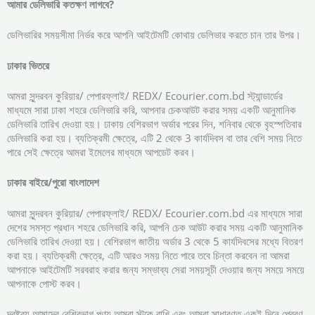
আমার
ডেলিভারি
কতক্ষণ
লাগবে?
ডেলিভারির সময়সীমা নির্ভর করে আপনি আইটেমটি কোথায় ডেলিভার করতে চান তার উপর।
ঢাকার ভিতরে
আমরা সুন্দরবন কুরিয়ার/ পেপারফ্লাই/ REDX/ Ecourier.com.bd স্ট্যান্ডার্ডের
মাধ্যমে সারা ঢাকা শহরে ডেলিভারি করি, আপনার চেকআউট করার সময় একটি আনুমানিক
ডেলিভারি তারিখ দেওয়া হয়। ঢাকায় বেশিরভাগ অর্ডার পরের দিন, শনিবার থেকে বৃহস্পতিবার
ডেলিভারি করা হয়। ব্যতিক্রমী ক্ষেত্রে, এটি 2 থেকে 3 কার্যদিবস বা তার বেশি সময় নিতে
পারে সেই ক্ষেত্রে আমরা ইমেলের মাধ্যমে আপডেট করব।
ঢাকার
বাইরে/
পুরো
বাংলাদেশ
আমরা সুন্দরবন কুরিয়ার/ পেপারফ্লাই/ REDX/ Ecourier.com.bd এর মাধ্যমে সারা
দেশের সমস্ত প্রধান শহরে ডেলিভারি করি, আপনি চেক আউট করার সময় একটি আনুমানিক
ডেলিভারি তারিখ দেওয়া হয়। বেশিরভাগ জাতীয় অর্ডার 3 থেকে 5 কার্যদিবসের মধ্যে বিতরণ
করা হয়। ব্যতিক্রমী ক্ষেত্রে, এটি আরও সময় নিতে পারে তবে চিন্তা করবেন না আমরা
আপনাকে আইটেমটি সরবরাহ করার জন্য সম্ভাব্য সেরা সময়সূচী দেওয়ার জন্য সময়ে সময়ে
আপনাকে পোস্ট করব।
দ্রষ্টব্য আমাদের বেশিরভাগ পণ্য আমরা স্টকে রাখি এবং আমরা সাধারণত একই দিনে প্রেরণ