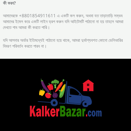
কী
করব?
আমাদেরকে +8801854911611 এ একটি কল করুন, অথবা যত তাড়াতাড়ি সম্ভব
আমাদের ইমেল করে একটি লাইন ড্রপ করুন যদি আইটেমটি পাঠানো না হয় তাহলে আমরা
দেখতে পাব আমরা কী করতে পারি।
যদি আপনার অর্ডার ইতিমধ্যেই পাঠানো হয়ে থাকে, আমরা দুর্ভাগ্যবশত কোনো ডেলিভারির
বিবরণ পরিবর্তন করতে পারব না।