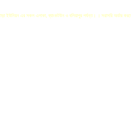
লঝোড়া ইউনিয়ন এর সকল এলাকা, ব্যাংকটউন ও বলিয়াপুর পর্যন্ত। । সরাসরি অর্ডার ক