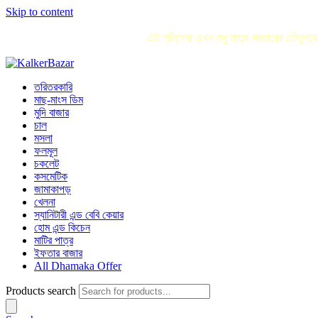
Skip to content
এই পরিসেবা এখন শুধু মাত্র সাভারের তেঁতু
তরিতরকারি
মাছ-মাংস ডিম
মুদি বাজার
চাল
মসলা
ফলমূল
চকলেট
কসমেটিক
জামাকাপড়
খেলনা
স্যানিটারী এন্ড বেবি কেয়ার
হোম এন্ড কিচেন
মাটির পাত্র
ইফতার বাজার
All Dhamaka Offer
Products search