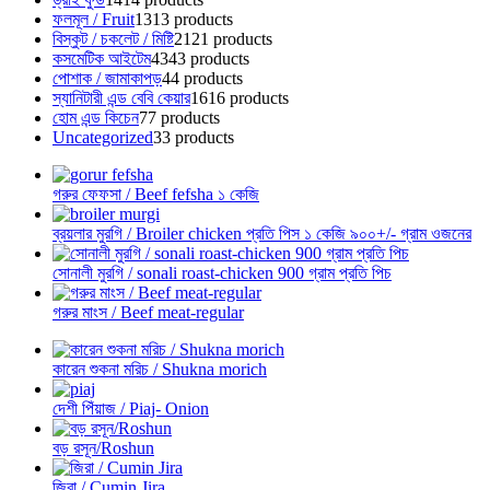
ফলমূল / Fruit
13
13 products
বিস্কুট / চকলেট / মিষ্টি
21
21 products
কসমেটিক আইটেম
43
43 products
পোশাক / জামাকাপড়
4
4 products
স্যানিটারী এন্ড বেবি কেয়ার
16
16 products
হোম এন্ড কিচেন
7
7 products
Uncategorized
3
3 products
গরুর ফেফসা / Beef fefsha ১ কেজি
ব্রয়লার মুরগি / Broiler chicken প্রতি পিস ১ কেজি ৯০০+/- গ্রাম ওজনের
সোনালী মুরগি / sonali roast-chicken 900 গ্রাম প্রতি পিচ
গরুর মাংস / Beef meat-regular
কারেন শুকনা মরিচ / Shukna morich
দেশী পিঁয়াজ / Piaj- Onion
বড় রসূন/Roshun
জিরা / Cumin Jira