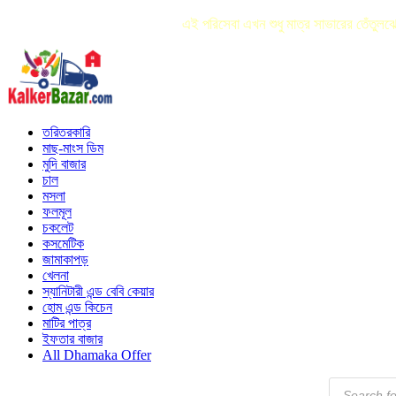
এই পরিসেবা এখন শুধু মাত্র সাভারের তেঁতু
তরিতরকারি
মাছ-মাংস ডিম
মুদি বাজার
চাল
মসলা
ফলমূল
চকলেট
কসমেটিক
জামাকাপড়
খেলনা
স্যানিটারী এন্ড বেবি কেয়ার
হোম এন্ড কিচেন
মাটির পাত্র
ইফতার বাজার
All Dhamaka Offer