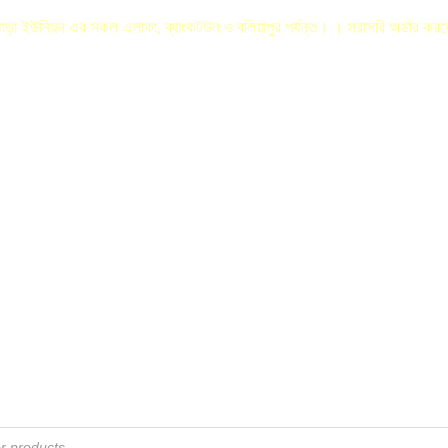
লঝোড়া ইউনিয়ন এর সকল এলাকা, ব্যাংকটউন ও বলিয়াপুর পর্যন্ত। । সরাসরি অর্ডার ক