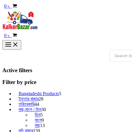
0
৳
0
৳
Active filters
Filter by price
Bangladeshi Products
5
ইফতার বাজার
28
তরিতরকারি
44
মাছ-মাংস / ডিম
30
ডিম
5
মাংস
9
মাছ
13
মুদি বাজার
159