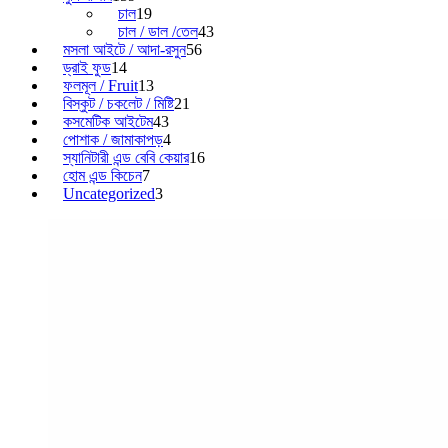
চাল
19
চাল / ডাল /তেল
43
মসলা আইটে / আদা-রসুন
56
ড্রাই ফুড
14
ফলমূল / Fruit
13
বিস্কুট / চকলেট / মিষ্টি
21
কসমেটিক আইটেম
43
পোশাক / জামাকাপড়
4
স্যানিটারী এন্ড বেবি কেয়ার
16
হোম এন্ড কিচেন
7
Uncategorized
3