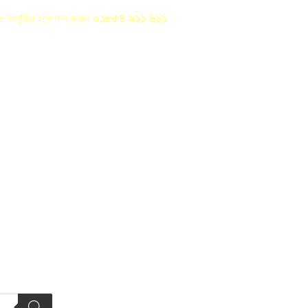
০১৮৫৪ ৯১১ ৬১১
রতে অসুবিধা হলে কল করুন