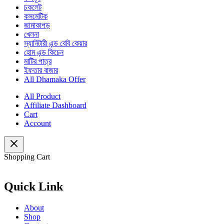
চকলেট
কসমেটিক
জামাকাপড়
খেলনা
স্যানিটারী এন্ড বেবি কেয়ার
হোম এন্ড কিচেন
মাটির পাত্র
ইফতার বাজার
All Dhamaka Offer
All Product
Affiliate Dashboard
Cart
Account
Shopping Cart
Quick Link
About
Shop