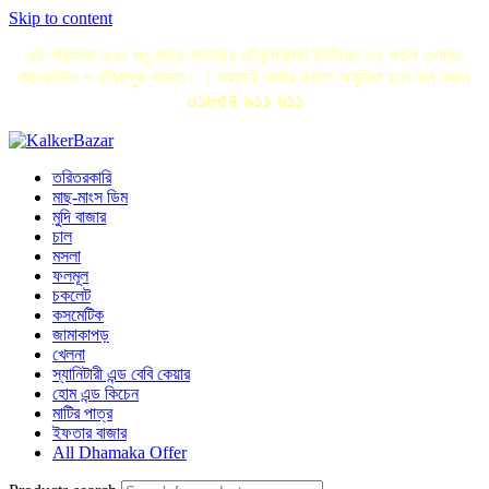
Skip to content
এই পরিসেবা এখন শুধু মাত্র সাভারের তেঁতুলঝোড়া ইউনিয়ন এর সকল এলাকা,
ব্যাংকটউন ও বলিয়াপুর পর্যন্ত। । সরাসরি অর্ডার করতে অসুবিধা হলে কল করুন
০১৮৫৪ ৯১১ ৬১১
তরিতরকারি
মাছ-মাংস ডিম
মুদি বাজার
চাল
মসলা
ফলমূল
চকলেট
কসমেটিক
জামাকাপড়
খেলনা
স্যানিটারী এন্ড বেবি কেয়ার
হোম এন্ড কিচেন
মাটির পাত্র
ইফতার বাজার
All Dhamaka Offer