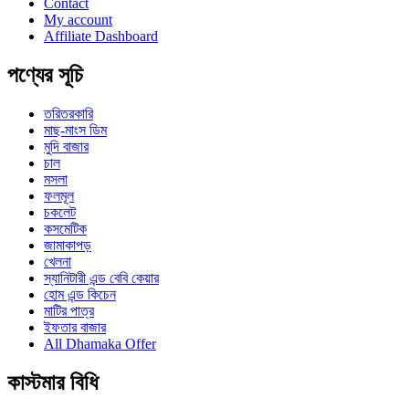
Contact
My account
Affiliate Dashboard
পণ্যের সূচি
তরিতরকারি
মাছ-মাংস ডিম
মুদি বাজার
চাল
মসলা
ফলমূল
চকলেট
কসমেটিক
জামাকাপড়
খেলনা
স্যানিটারী এন্ড বেবি কেয়ার
হোম এন্ড কিচেন
মাটির পাত্র
ইফতার বাজার
All Dhamaka Offer
কাস্টমার বিধি