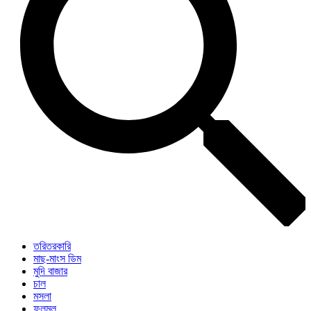
তরিতরকারি
মাছ-মাংস ডিম
মুদি বাজার
চাল
মসলা
ফলমূল