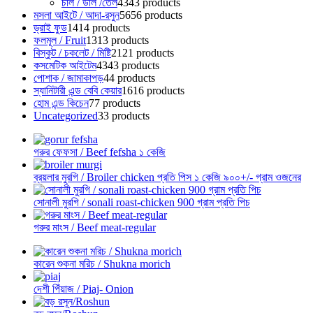
চাল / ডাল /তেল
43
43 products
মসলা আইটে / আদা-রসুন
56
56 products
ড্রাই ফুড
14
14 products
ফলমূল / Fruit
13
13 products
বিস্কুট / চকলেট / মিষ্টি
21
21 products
কসমেটিক আইটেম
43
43 products
পোশাক / জামাকাপড়
4
4 products
স্যানিটারী এন্ড বেবি কেয়ার
16
16 products
হোম এন্ড কিচেন
7
7 products
Uncategorized
3
3 products
গরুর ফেফসা / Beef fefsha ১ কেজি
ব্রয়লার মুরগি / Broiler chicken প্রতি পিস ১ কেজি ৯০০+/- গ্রাম ওজনের
সোনালী মুরগি / sonali roast-chicken 900 গ্রাম প্রতি পিচ
গরুর মাংস / Beef meat-regular
কারেন শুকনা মরিচ / Shukna morich
দেশী পিঁয়াজ / Piaj- Onion