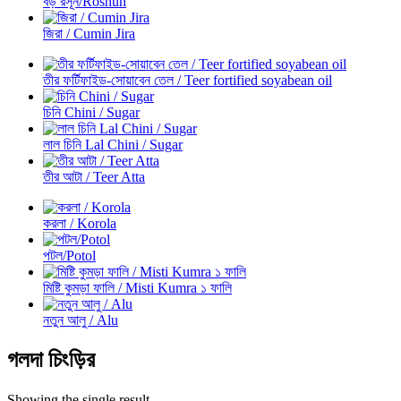
বড় রসূন/Roshun
জিরা / Cumin Jira
তীর ফর্টিফাইড-সোয়াবেন তেল / Teer fortified soyabean oil
চিনি Chini / Sugar
লাল চিনি Lal Chini / Sugar
তীর আটা / Teer Atta
করলা / Korola
পটল/Potol
মিষ্টি কুমড়া ফালি / Misti Kumra ১ ফালি
নতুন আলু / Alu
গলদা চিংড়ির
Showing the single result