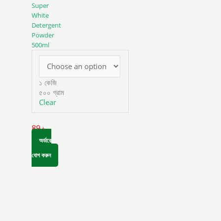
Super
may
White
be
Detergent
chosen
Powder
on
500ml
the
product
page
১ কেজি
৫০০ গ্রাম
Clear
89
৳
অর্ডারে
যোগ করুন