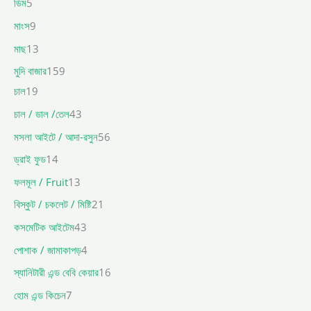
ডিম
5
মাংস
9
মাছ
13
মুদি বাজার
159
চাল
19
চাল / ডাল /তেল
43
মসলা আইটে / আদা-রসুন
56
ড্রাই ফুড
14
ফলমূল / Fruit
13
বিস্কুট / চকলেট / মিষ্টি
21
কসমেটিক আইটেম
43
পোশাক / জামাকাপড়
4
স্যানিটারী এন্ড বেবি কেয়ার
16
হোম এন্ড কিচেন
7