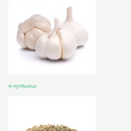
বড় রসূন/Roshun