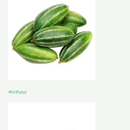
পটল/Potol