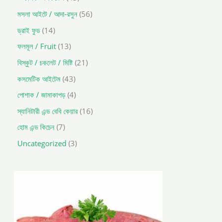
মসলা আইটে / আদা-রসুন
56
ড্রাই ফুড
14
ফলমূল / Fruit
13
বিস্কুট / চকলেট / মিষ্টি
21
কসমেটিক আইটেম
43
পোশাক / জামাকাপড়
4
স্যানিটারী এন্ড বেবি কেয়ার
16
হোম এন্ড কিচেন
7
Uncategorized
3