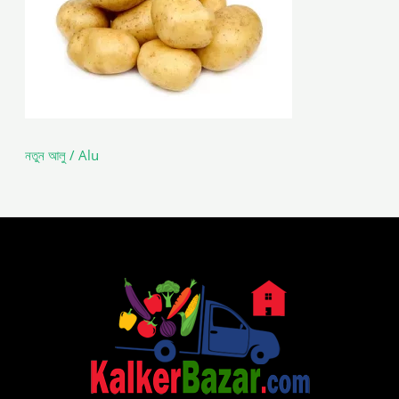
নতুন আলু / Alu