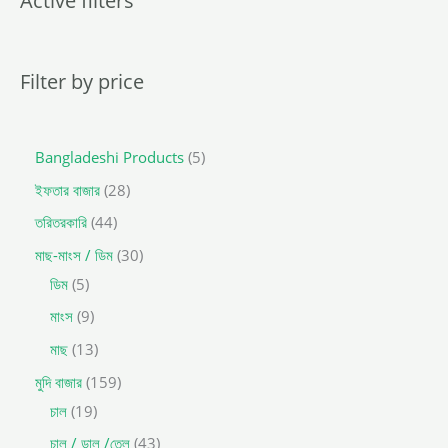
Active filters
s
s
e
a
r
c
Filter by price
h
Bangladeshi Products
5
ইফতার বাজার
28
তরিতরকারি
44
মাছ-মাংস / ডিম
30
ডিম
5
মাংস
9
মাছ
13
মুদি বাজার
159
চাল
19
চাল / ডাল /তেল
43