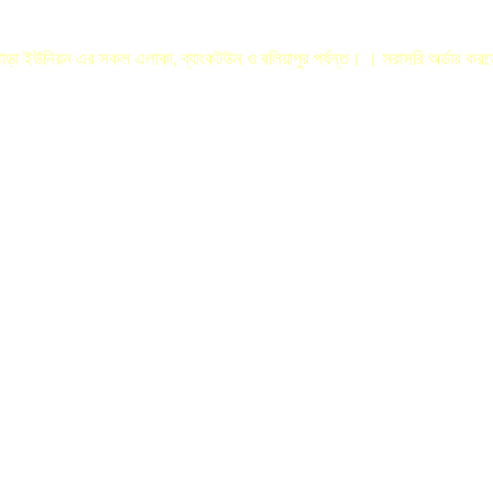
লঝোড়া ইউনিয়ন এর সকল এলাকা, ব্যাংকটউন ও বলিয়াপুর পর্যন্ত। । সরাসরি অর্ডার ক