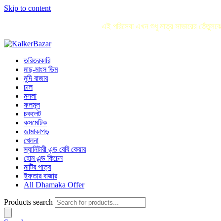
Skip to content
এই পরিসেবা এখন শুধু মাত্র সাভারের তেঁতু
তরিতরকারি
মাছ-মাংস ডিম
মুদি বাজার
চাল
মসলা
ফলমূল
চকলেট
কসমেটিক
জামাকাপড়
খেলনা
স্যানিটারী এন্ড বেবি কেয়ার
হোম এন্ড কিচেন
মাটির পাত্র
ইফতার বাজার
All Dhamaka Offer
Products search