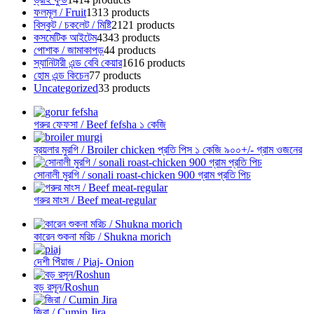
ফলমূল / Fruit
13
13 products
বিস্কুট / চকলেট / মিষ্টি
21
21 products
কসমেটিক আইটেম
43
43 products
পোশাক / জামাকাপড়
4
4 products
স্যানিটারী এন্ড বেবি কেয়ার
16
16 products
হোম এন্ড কিচেন
7
7 products
Uncategorized
3
3 products
গরুর ফেফসা / Beef fefsha ১ কেজি
ব্রয়লার মুরগি / Broiler chicken প্রতি পিস ১ কেজি ৯০০+/- গ্রাম ওজনের
সোনালী মুরগি / sonali roast-chicken 900 গ্রাম প্রতি পিচ
গরুর মাংস / Beef meat-regular
কারেন শুকনা মরিচ / Shukna morich
দেশী পিঁয়াজ / Piaj- Onion
বড় রসূন/Roshun
জিরা / Cumin Jira