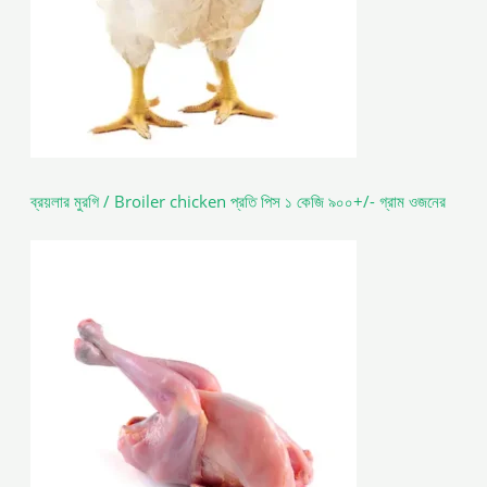
ব্রয়লার মুরগি / Broiler chicken প্রতি পিস ১ কেজি ৯০০+/- গ্রাম ওজনের