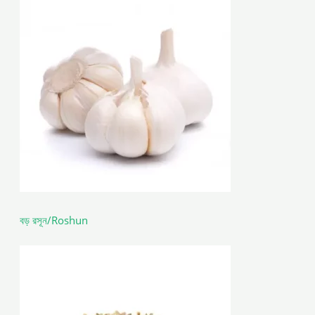
বড় রসূন/Roshun