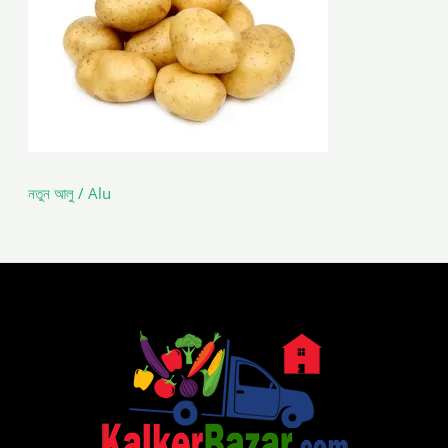
নতুন আলু / Alu