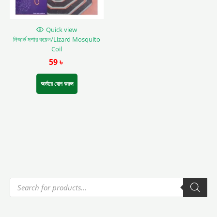
Quick view
লিজার্ড মশার কয়েল/Lizard Mosquito
Coil
59
৳
অর্ডারে যোগ করুন
P
r
o
d
u
c