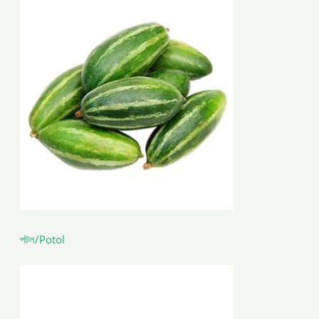
পটল/Potol