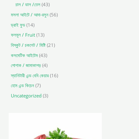
চাল / ডাল /তেল
43
মসলা আইটে / আদা-রসুন
56
ড্রাই ফুড
14
ফলমূল / Fruit
13
বিস্কুট / চকলেট / মিষ্টি
21
কসমেটিক আইটেম
43
পোশাক / জামাকাপড়
4
স্যানিটারী এন্ড বেবি কেয়ার
16
হোম এন্ড কিচেন
7
Uncategorized
3