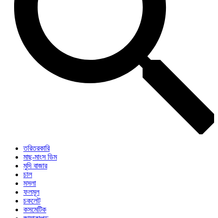
তরিতরকারি
মাছ-মাংস ডিম
মুদি বাজার
চাল
মসলা
ফলমূল
চকলেট
কসমেটিক