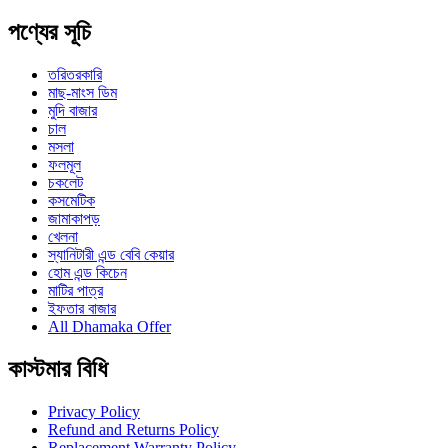
পণ্যের সূচি
তরিতরকারি
মাছ-মাংস ডিম
মুদি বাজার
চাল
মসলা
ফলমূল
চকলেট
কসমেটিক
জামাকাপড়
খেলনা
স্যানিটারী এন্ড বেবি কেয়ার
হোম এন্ড কিচেন
মাটির পাত্র
ইফতার বাজার
All Dhamaka Offer
কাস্টমার বিধি
Privacy Policy
Refund and Returns Policy
Replacement Warranty Policy