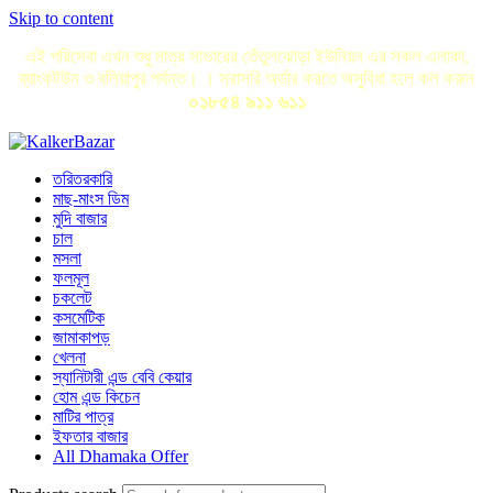
Skip to content
এই পরিসেবা এখন শুধু মাত্র সাভারের তেঁতুলঝোড়া ইউনিয়ন এর সকল এলাকা,
ব্যাংকটউন ও বলিয়াপুর পর্যন্ত। । সরাসরি অর্ডার করতে অসুবিধা হলে কল করুন
০১৮৫৪ ৯১১ ৬১১
তরিতরকারি
মাছ-মাংস ডিম
মুদি বাজার
চাল
মসলা
ফলমূল
চকলেট
কসমেটিক
জামাকাপড়
খেলনা
স্যানিটারী এন্ড বেবি কেয়ার
হোম এন্ড কিচেন
মাটির পাত্র
ইফতার বাজার
All Dhamaka Offer