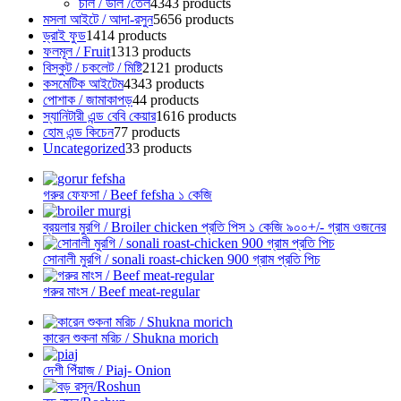
চাল / ডাল /তেল
43
43 products
মসলা আইটে / আদা-রসুন
56
56 products
ড্রাই ফুড
14
14 products
ফলমূল / Fruit
13
13 products
বিস্কুট / চকলেট / মিষ্টি
21
21 products
কসমেটিক আইটেম
43
43 products
পোশাক / জামাকাপড়
4
4 products
স্যানিটারী এন্ড বেবি কেয়ার
16
16 products
হোম এন্ড কিচেন
7
7 products
Uncategorized
3
3 products
গরুর ফেফসা / Beef fefsha ১ কেজি
ব্রয়লার মুরগি / Broiler chicken প্রতি পিস ১ কেজি ৯০০+/- গ্রাম ওজনের
সোনালী মুরগি / sonali roast-chicken 900 গ্রাম প্রতি পিচ
গরুর মাংস / Beef meat-regular
কারেন শুকনা মরিচ / Shukna morich
দেশী পিঁয়াজ / Piaj- Onion