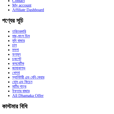
Contact
My account
Affiliate Dashboard
পণ্যের সূচি
তরিতরকারি
মাছ-মাংস ডিম
মুদি বাজার
চাল
মসলা
ফলমূল
চকলেট
কসমেটিক
জামাকাপড়
খেলনা
স্যানিটারী এন্ড বেবি কেয়ার
হোম এন্ড কিচেন
মাটির পাত্র
ইফতার বাজার
All Dhamaka Offer
কাস্টমার বিধি