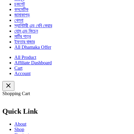
চকলেট
কসমেটিক
জামাকাপড়
খেলনা
স্যানিটারী এন্ড বেবি কেয়ার
হোম এন্ড কিচেন
মাটির পাত্র
ইফতার বাজার
All Dhamaka Offer
All Product
Affiliate Dashboard
Cart
Account
Shopping Cart
Quick Link
About
Shop