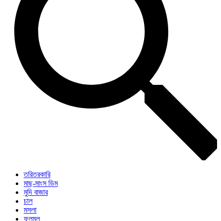
তরিতরকারি
মাছ-মাংস ডিম
মুদি বাজার
চাল
মসলা
ফলমূল