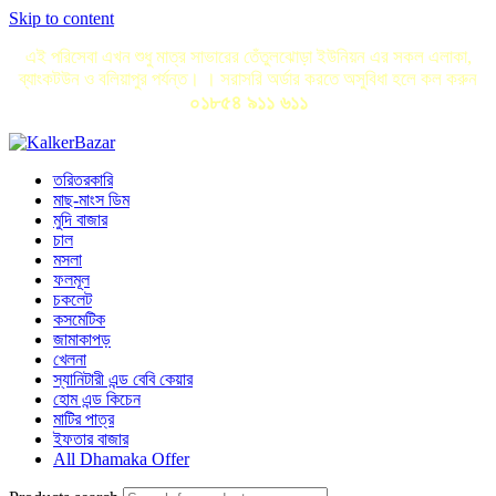
Skip to content
এই পরিসেবা এখন শুধু মাত্র সাভারের তেঁতুলঝোড়া ইউনিয়ন এর সকল এলাকা,
ব্যাংকটউন ও বলিয়াপুর পর্যন্ত। । সরাসরি অর্ডার করতে অসুবিধা হলে কল করুন
০১৮৫৪ ৯১১ ৬১১
তরিতরকারি
মাছ-মাংস ডিম
মুদি বাজার
চাল
মসলা
ফলমূল
চকলেট
কসমেটিক
জামাকাপড়
খেলনা
স্যানিটারী এন্ড বেবি কেয়ার
হোম এন্ড কিচেন
মাটির পাত্র
ইফতার বাজার
All Dhamaka Offer