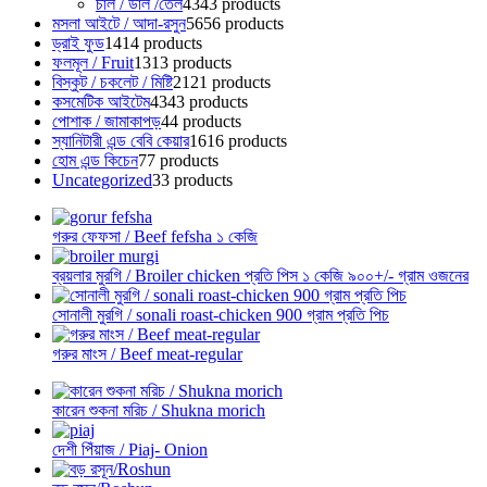
চাল / ডাল /তেল
43
43 products
মসলা আইটে / আদা-রসুন
56
56 products
ড্রাই ফুড
14
14 products
ফলমূল / Fruit
13
13 products
বিস্কুট / চকলেট / মিষ্টি
21
21 products
কসমেটিক আইটেম
43
43 products
পোশাক / জামাকাপড়
4
4 products
স্যানিটারী এন্ড বেবি কেয়ার
16
16 products
হোম এন্ড কিচেন
7
7 products
Uncategorized
3
3 products
গরুর ফেফসা / Beef fefsha ১ কেজি
ব্রয়লার মুরগি / Broiler chicken প্রতি পিস ১ কেজি ৯০০+/- গ্রাম ওজনের
সোনালী মুরগি / sonali roast-chicken 900 গ্রাম প্রতি পিচ
গরুর মাংস / Beef meat-regular
কারেন শুকনা মরিচ / Shukna morich
দেশী পিঁয়াজ / Piaj- Onion