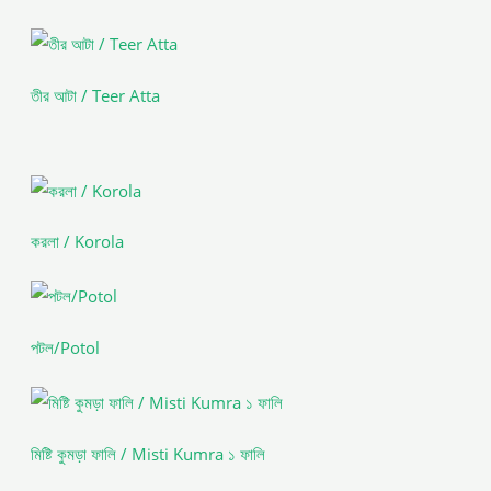
তীর আটা / Teer Atta
করলা / Korola
পটল/Potol
মিষ্টি কুমড়া ফালি / Misti Kumra ১ ফালি