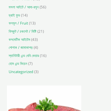
মসলা আইটে / আদা-রসুন
56
ড্রাই ফুড
14
ফলমূল / Fruit
13
বিস্কুট / চকলেট / মিষ্টি
21
কসমেটিক আইটেম
43
পোশাক / জামাকাপড়
4
স্যানিটারী এন্ড বেবি কেয়ার
16
হোম এন্ড কিচেন
7
Uncategorized
3