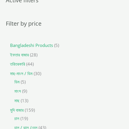
Active filters
s
s
e
a
r
c
Filter by price
h
Bangladeshi Products
5
ইফতার বাজার
28
তরিতরকারি
44
মাছ-মাংস / ডিম
30
ডিম
5
মাংস
9
মাছ
13
মুদি বাজার
159
চাল
19
চাল / ডাল /তেল
43