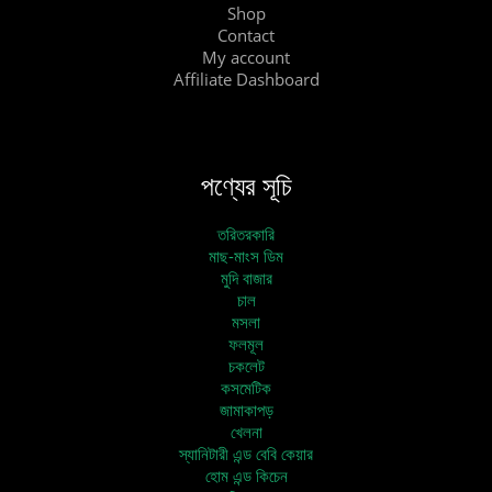
Shop
Contact
My account
Affiliate Dashboard
পণ্যের সূচি
তরিতরকারি
মাছ-মাংস ডিম
মুদি বাজার
চাল
মসলা
ফলমূল
চকলেট
কসমেটিক
জামাকাপড়
খেলনা
স্যানিটারী এন্ড বেবি কেয়ার
হোম এন্ড কিচেন