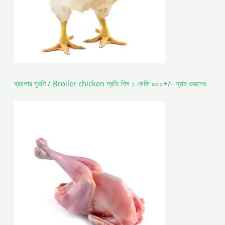
ব্রয়লার মুরগি / Broiler chicken প্রতি পিস ১ কেজি ৯০০+/- গ্রাম ওজনের