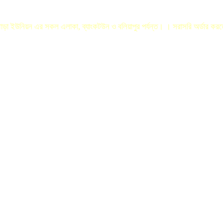
লঝোড়া ইউনিয়ন এর সকল এলাকা, ব্যাংকটউন ও বলিয়াপুর পর্যন্ত। । সরাসরি অর্ডার ক