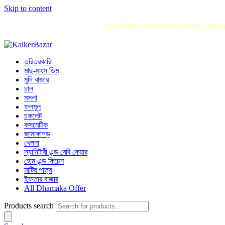
Skip to content
এই পরিসেবা এখন শুধু মাত্র সাভারের তেঁতু
তরিতরকারি
মাছ-মাংস ডিম
মুদি বাজার
চাল
মসলা
ফলমূল
চকলেট
কসমেটিক
জামাকাপড়
খেলনা
স্যানিটারী এন্ড বেবি কেয়ার
হোম এন্ড কিচেন
মাটির পাত্র
ইফতার বাজার
All Dhamaka Offer
Products search