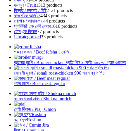
ফলমূল / Fruit
13
13 products
বিস্কুট / চকলেট / মিষ্টি
21
21 products
কসমেটিক আইটেম
43
43 products
পোশাক / জামাকাপড়
4
4 products
স্যানিটারী এন্ড বেবি কেয়ার
16
16 products
হোম এন্ড কিচেন
7
7 products
Uncategorized
3
3 products
গরুর ফেফসা / Beef fefsha ১ কেজি
ব্রয়লার মুরগি / Broiler chicken প্রতি পিস ১ কেজি ৯০০+/- গ্রাম ওজনের
সোনালী মুরগি / sonali roast-chicken 900 গ্রাম প্রতি পিচ
গরুর মাংস / Beef meat-regular
কারেন শুকনা মরিচ / Shukna morich
দেশী পিঁয়াজ / Piaj- Onion
বড় রসূন/Roshun
জিরা / Cumin Jira