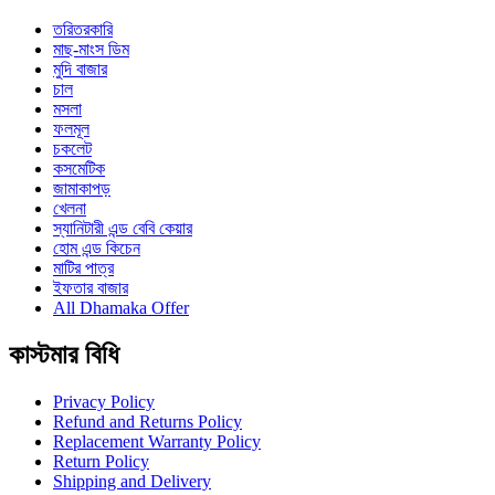
তরিতরকারি
মাছ-মাংস ডিম
মুদি বাজার
চাল
মসলা
ফলমূল
চকলেট
কসমেটিক
জামাকাপড়
খেলনা
স্যানিটারী এন্ড বেবি কেয়ার
হোম এন্ড কিচেন
মাটির পাত্র
ইফতার বাজার
All Dhamaka Offer
কাস্টমার বিধি
Privacy Policy
Refund and Returns Policy
Replacement Warranty Policy
Return Policy
Shipping and Delivery