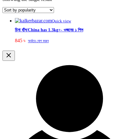
Quick view
চিনা হাঁস/China has 1.3kg+- ওজনের ১ পিস
845
৳
অর্ডারে যোগ করুন