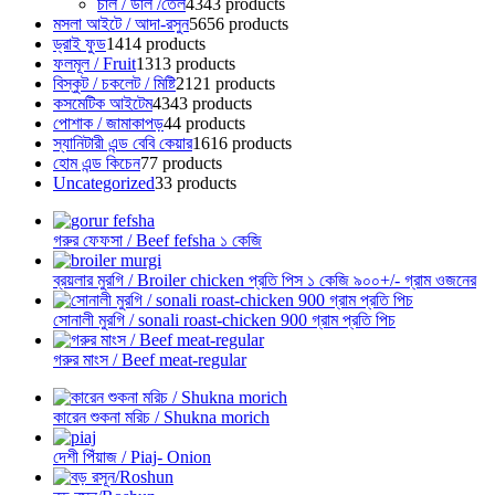
চাল / ডাল /তেল
43
43 products
মসলা আইটে / আদা-রসুন
56
56 products
ড্রাই ফুড
14
14 products
ফলমূল / Fruit
13
13 products
বিস্কুট / চকলেট / মিষ্টি
21
21 products
কসমেটিক আইটেম
43
43 products
পোশাক / জামাকাপড়
4
4 products
স্যানিটারী এন্ড বেবি কেয়ার
16
16 products
হোম এন্ড কিচেন
7
7 products
Uncategorized
3
3 products
গরুর ফেফসা / Beef fefsha ১ কেজি
ব্রয়লার মুরগি / Broiler chicken প্রতি পিস ১ কেজি ৯০০+/- গ্রাম ওজনের
সোনালী মুরগি / sonali roast-chicken 900 গ্রাম প্রতি পিচ
গরুর মাংস / Beef meat-regular
কারেন শুকনা মরিচ / Shukna morich
দেশী পিঁয়াজ / Piaj- Onion