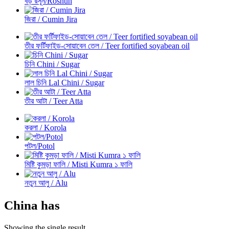
বড় রসূন/Roshun
জিরা / Cumin Jira
তীর ফর্টিফাইড-সোয়াবেন তেল / Teer fortified soyabean oil
চিনি Chini / Sugar
লাল চিনি Lal Chini / Sugar
তীর আটা / Teer Atta
করলা / Korola
পটল/Potol
মিষ্টি কুমড়া ফালি / Misti Kumra ১ ফালি
নতুন আলু / Alu
China has
Showing the single result