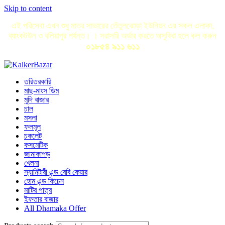
Skip to content
এই পরিসেবা এখন শুধু মাত্র সাভারের তেঁতুলঝোড়া ইউনিয়ন এর সকল এলাকা,
ব্যাংকটউন ও বলিয়াপুর পর্যন্ত। । সরাসরি অর্ডার করতে অসুবিধা হলে কল করুন
০১৮৫৪ ৯১১ ৬১১
তরিতরকারি
মাছ-মাংস ডিম
মুদি বাজার
চাল
মসলা
ফলমূল
চকলেট
কসমেটিক
জামাকাপড়
খেলনা
স্যানিটারী এন্ড বেবি কেয়ার
হোম এন্ড কিচেন
মাটির পাত্র
ইফতার বাজার
All Dhamaka Offer