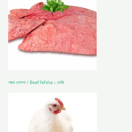
গরুর ফেফসা / Beef fefsha ১ কেজি