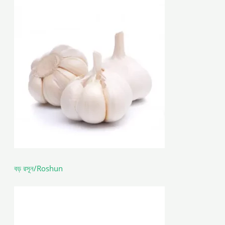
বড় রসূন/Roshun