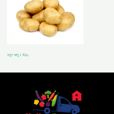
নতুন আলু / Alu