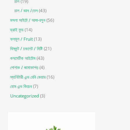
চাল
19
চাল / ডাল /তেল
43
মসলা আইটে / আদা-রসুন
56
ড্রাই ফুড
14
ফলমূল / Fruit
13
বিস্কুট / চকলেট / মিষ্টি
21
কসমেটিক আইটেম
43
পোশাক / জামাকাপড়
4
স্যানিটারী এন্ড বেবি কেয়ার
16
হোম এন্ড কিচেন
7
Uncategorized
3