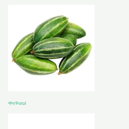
পটল/Potol