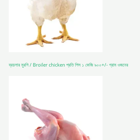
ব্রয়লার মুরগি / Broiler chicken প্রতি পিস ১ কেজি ৯০০+/- গ্রাম ওজনের