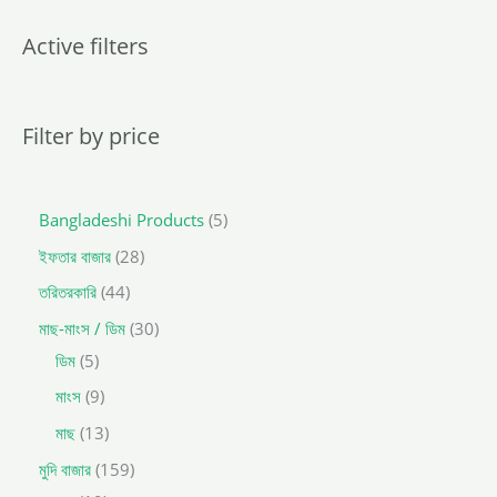
u
c
t
Active filters
s
s
e
a
r
c
Filter by price
h
Bangladeshi Products
5
ইফতার বাজার
28
তরিতরকারি
44
মাছ-মাংস / ডিম
30
ডিম
5
মাংস
9
মাছ
13
মুদি বাজার
159