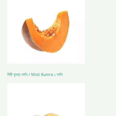
মিষ্টি কুমড়া ফালি / Misti Kumra ১ ফালি