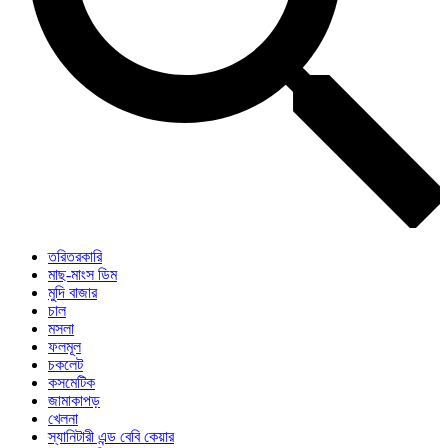
তরিতরকারি
মাছ-মাংস ডিম
মুদি বাজার
চাল
মসলা
ফলমূল
চকলেট
কসমেটিক
জামাকাপড়
খেলনা
স্যানিটারী এন্ড বেবি কেয়ার