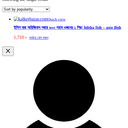
Quick view
ইলিশ মাছ অরিজিনাল পদ্মার ৯০০ গ্রাম ওজনের ১ পিছ/ hilsha fish – asto ilish
1,710
৳
অর্ডারে যোগ করুন