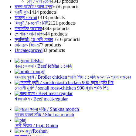
চাল / ডাল /তেল
43
43 products
মসলা আইটে / আদা-রসুন
56
56 products
ড্রাই ফুড
14
14 products
ফলমূল / Fruit
13
13 products
বিস্কুট / চকলেট / মিষ্টি
21
21 products
কসমেটিক আইটেম
43
43 products
পোশাক / জামাকাপড়
4
4 products
স্যানিটারী এন্ড বেবি কেয়ার
16
16 products
হোম এন্ড কিচেন
7
7 products
Uncategorized
3
3 products
গরুর ফেফসা / Beef fefsha ১ কেজি
ব্রয়লার মুরগি / Broiler chicken প্রতি পিস ১ কেজি ৯০০+/- গ্রাম ওজনের
সোনালী মুরগি / sonali roast-chicken 900 গ্রাম প্রতি পিচ
গরুর মাংস / Beef meat-regular
কারেন শুকনা মরিচ / Shukna morich
দেশী পিঁয়াজ / Piaj- Onion