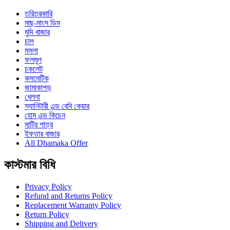
তরিতরকারি
মাছ-মাংস ডিম
মুদি বাজার
চাল
মসলা
ফলমূল
চকলেট
কসমেটিক
জামাকাপড়
খেলনা
স্যানিটারী এন্ড বেবি কেয়ার
হোম এন্ড কিচেন
মাটির পাত্র
ইফতার বাজার
All Dhamaka Offer
কাস্টমার বিধি
Privacy Policy
Refund and Returns Policy
Replacement Warranty Policy
Return Policy
Shipping and Delivery