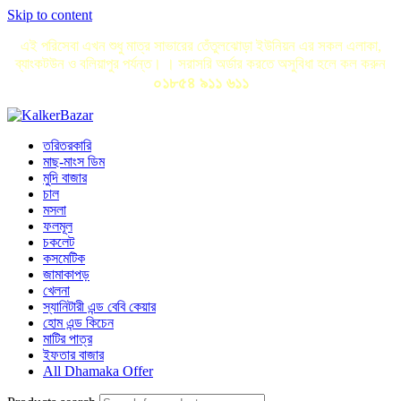
Skip to content
এই পরিসেবা এখন শুধু মাত্র সাভারের তেঁতুলঝোড়া ইউনিয়ন এর সকল এলাকা,
ব্যাংকটউন ও বলিয়াপুর পর্যন্ত। । সরাসরি অর্ডার করতে অসুবিধা হলে কল করুন
০১৮৫৪ ৯১১ ৬১১
তরিতরকারি
মাছ-মাংস ডিম
মুদি বাজার
চাল
মসলা
ফলমূল
চকলেট
কসমেটিক
জামাকাপড়
খেলনা
স্যানিটারী এন্ড বেবি কেয়ার
হোম এন্ড কিচেন
মাটির পাত্র
ইফতার বাজার
All Dhamaka Offer