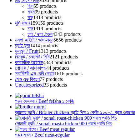
মাছ-মাংস / ডিম
30
30 products
ডিম
5
5 products
মাংস
9
9 products
মাছ
13
13 products
মুদি বাজার
159
159 products
চাল
19
19 products
চাল / ডাল /তেল
43
43 products
মসলা আইটে / আদা-রসুন
56
56 products
ড্রাই ফুড
14
14 products
ফলমূল / Fruit
13
13 products
বিস্কুট / চকলেট / মিষ্টি
21
21 products
কসমেটিক আইটেম
43
43 products
পোশাক / জামাকাপড়
4
4 products
স্যানিটারী এন্ড বেবি কেয়ার
16
16 products
হোম এন্ড কিচেন
7
7 products
Uncategorized
3
3 products
গরুর ফেফসা / Beef fefsha ১ কেজি
ব্রয়লার মুরগি / Broiler chicken প্রতি পিস ১ কেজি ৯০০+/- গ্রাম ওজনের
সোনালী মুরগি / sonali roast-chicken 900 গ্রাম প্রতি পিচ
গরুর মাংস / Beef meat-regular