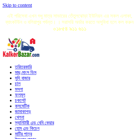
Skip to content
এই পরিসেবা এখন শুধু মাত্র সাভারের তেঁতুলঝোড়া ইউনিয়ন এর সকল এলাকা,
ব্যাংকটউন ও বলিয়াপুর পর্যন্ত। । সরাসরি অর্ডার করতে অসুবিধা হলে কল করুন
০১৮৫৪ ৯১১ ৬১১
তরিতরকারি
মাছ-মাংস ডিম
মুদি বাজার
চাল
মসলা
ফলমূল
চকলেট
কসমেটিক
জামাকাপড়
খেলনা
স্যানিটারী এন্ড বেবি কেয়ার
হোম এন্ড কিচেন
মাটির পাত্র