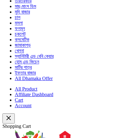
তরিতরকারি
মাছ-মাংস ডিম
মুদি বাজার
চাল
মসলা
ফলমূল
চকলেট
কসমেটিক
জামাকাপড়
খেলনা
স্যানিটারী এন্ড বেবি কেয়ার
হোম এন্ড কিচেন
মাটির পাত্র
ইফতার বাজার
All Dhamaka Offer
All Product
Affiliate Dashboard
Cart
Account
Shopping Cart