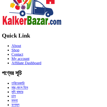
Quick Link
About
Shop
Contact
My account
Affiliate Dashboard
পণ্যের সূচি
তরিতরকারি
মাছ-মাংস ডিম
মুদি বাজার
চাল
মসলা
ফলমূল