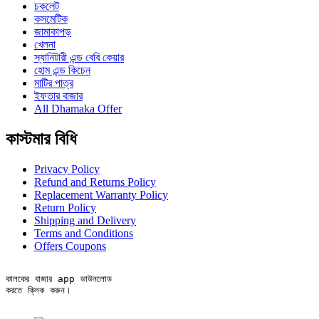
চকলেট
কসমেটিক
জামাকাপড়
খেলনা
স্যানিটারী এন্ড বেবি কেয়ার
হোম এন্ড কিচেন
মাটির পাত্র
ইফতার বাজার
All Dhamaka Offer
কাস্টমার বিধি
Privacy Policy
Refund and Returns Policy
Replacement Warranty Policy
Return Policy
Shipping and Delivery
Terms and Conditions
Offers Coupons
কালকের বাজার app ডাউনলোড

করতে ক্লিক করুন।