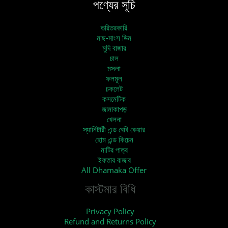
পণ্যের সূচি
তরিতরকারি
মাছ-মাংস ডিম
মুদি বাজার
চাল
মসলা
ফলমূল
চকলেট
কসমেটিক
জামাকাপড়
খেলনা
স্যানিটারী এন্ড বেবি কেয়ার
হোম এন্ড কিচেন
মাটির পাত্র
ইফতার বাজার
All Dhamaka Offer
কাস্টমার বিধি
Privacy Policy
Refund and Returns Policy