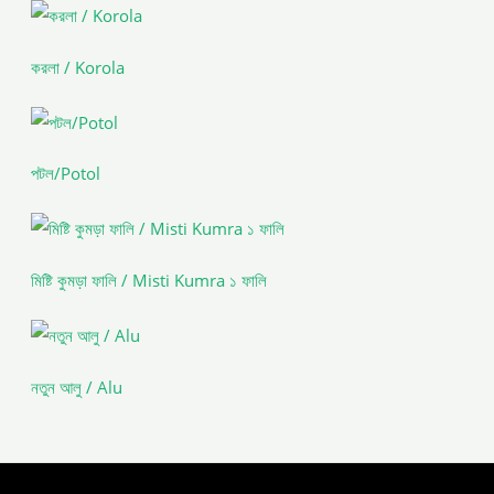
করলা / Korola
পটল/Potol
মিষ্টি কুমড়া ফালি / Misti Kumra ১ ফালি
নতুন আলু / Alu