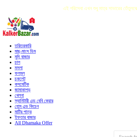
এই পরিসেবা এখন শুধু মাত্র সাভারের তেঁতু
তরিতরকারি
মাছ-মাংস ডিম
মুদি বাজার
চাল
মসলা
ফলমূল
চকলেট
কসমেটিক
জামাকাপড়
খেলনা
স্যানিটারী এন্ড বেবি কেয়ার
হোম এন্ড কিচেন
মাটির পাত্র
ইফতার বাজার
All Dhamaka Offer