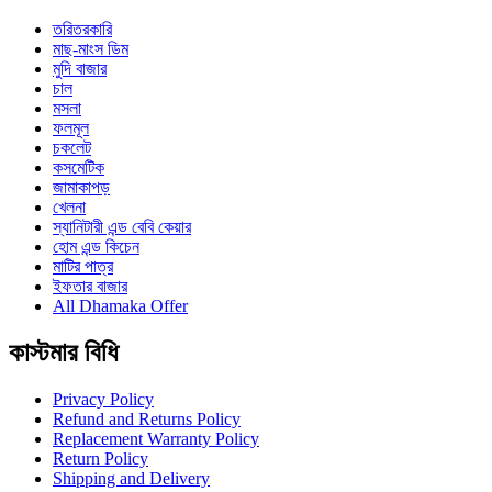
তরিতরকারি
মাছ-মাংস ডিম
মুদি বাজার
চাল
মসলা
ফলমূল
চকলেট
কসমেটিক
জামাকাপড়
খেলনা
স্যানিটারী এন্ড বেবি কেয়ার
হোম এন্ড কিচেন
মাটির পাত্র
ইফতার বাজার
All Dhamaka Offer
কাস্টমার বিধি
Privacy Policy
Refund and Returns Policy
Replacement Warranty Policy
Return Policy
Shipping and Delivery