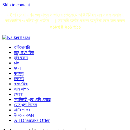
Skip to content
এই পরিসেবা এখন শুধু মাত্র সাভারের তেঁতুলঝোড়া ইউনিয়ন এর সকল এলাকা,
ব্যাংকটউন ও বলিয়াপুর পর্যন্ত। । সরাসরি অর্ডার করতে অসুবিধা হলে কল করুন
০১৮৫৪ ৯১১ ৬১১
তরিতরকারি
মাছ-মাংস ডিম
মুদি বাজার
চাল
মসলা
ফলমূল
চকলেট
কসমেটিক
জামাকাপড়
খেলনা
স্যানিটারী এন্ড বেবি কেয়ার
হোম এন্ড কিচেন
মাটির পাত্র
ইফতার বাজার
All Dhamaka Offer