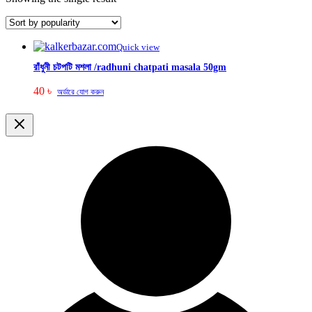
Quick view
রাঁধুনী চটপটি মশলা /radhuni chatpati masala 50gm
40
৳
অর্ডারে যোগ করুন