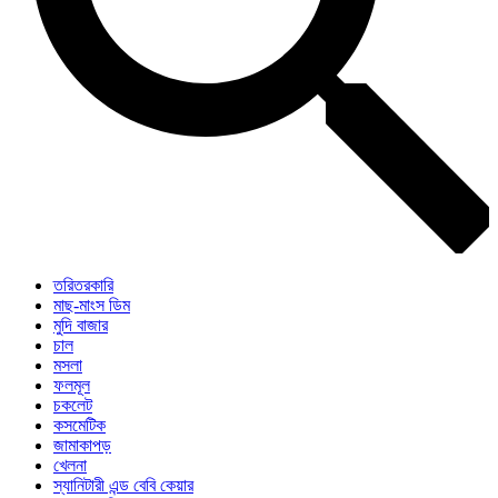
তরিতরকারি
মাছ-মাংস ডিম
মুদি বাজার
চাল
মসলা
ফলমূল
চকলেট
কসমেটিক
জামাকাপড়
খেলনা
স্যানিটারী এন্ড বেবি কেয়ার