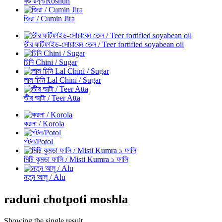
বড় রসূন/Roshun
জিরা / Cumin Jira
তীর ফর্টিফাইড-সোয়াবেন তেল / Teer fortified soyabean oil
চিনি Chini / Sugar
লাল চিনি Lal Chini / Sugar
তীর আটা / Teer Atta
করলা / Korola
পটল/Potol
মিষ্টি কুমড়া ফালি / Misti Kumra ১ ফালি
নতুন আলু / Alu
raduni chotpoti moshla
Showing the single result