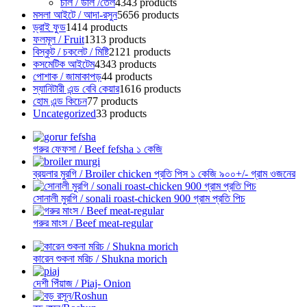
চাল / ডাল /তেল
43
43 products
মসলা আইটে / আদা-রসুন
56
56 products
ড্রাই ফুড
14
14 products
ফলমূল / Fruit
13
13 products
বিস্কুট / চকলেট / মিষ্টি
21
21 products
কসমেটিক আইটেম
43
43 products
পোশাক / জামাকাপড়
4
4 products
স্যানিটারী এন্ড বেবি কেয়ার
16
16 products
হোম এন্ড কিচেন
7
7 products
Uncategorized
3
3 products
গরুর ফেফসা / Beef fefsha ১ কেজি
ব্রয়লার মুরগি / Broiler chicken প্রতি পিস ১ কেজি ৯০০+/- গ্রাম ওজনের
সোনালী মুরগি / sonali roast-chicken 900 গ্রাম প্রতি পিচ
গরুর মাংস / Beef meat-regular
কারেন শুকনা মরিচ / Shukna morich
দেশী পিঁয়াজ / Piaj- Onion