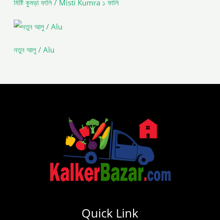
মিষ্টি কুমড়া ফালি / Misti Kumra ১ ফালি
নতুন আলু / Alu
Quick Link