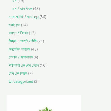
চাল
19
চাল / ডাল /তেল
43
মসলা আইটে / আদা-রসুন
56
ড্রাই ফুড
14
ফলমূল / Fruit
13
বিস্কুট / চকলেট / মিষ্টি
21
কসমেটিক আইটেম
43
পোশাক / জামাকাপড়
4
স্যানিটারী এন্ড বেবি কেয়ার
16
হোম এন্ড কিচেন
7
Uncategorized
3