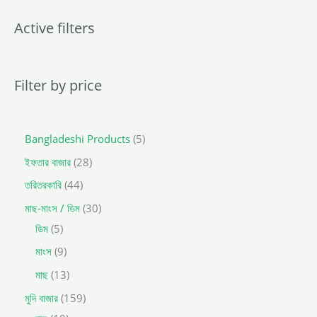
u
c
t
Active filters
s
s
e
a
r
c
Filter by price
h
Bangladeshi Products
5
ইফতার বাজার
28
তরিতরকারি
44
মাছ-মাংস / ডিম
30
ডিম
5
মাংস
9
মাছ
13
মুদি বাজার
159