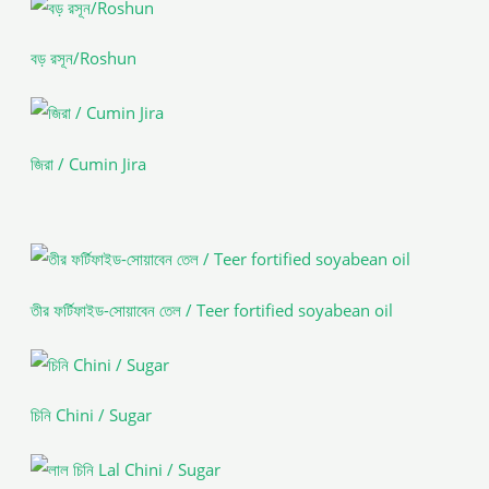
বড় রসূন/Roshun
জিরা / Cumin Jira
তীর ফর্টিফাইড-সোয়াবেন তেল / Teer fortified soyabean oil
চিনি Chini / Sugar