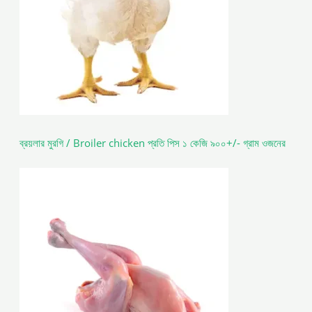
ব্রয়লার মুরগি / Broiler chicken প্রতি পিস ১ কেজি ৯০০+/- গ্রাম ওজনের