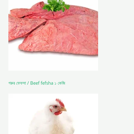
গরুর ফেফসা / Beef fefsha ১ কেজি