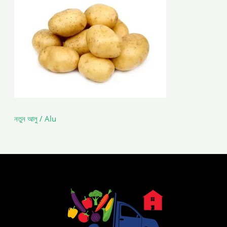
নতুন আলু / Alu