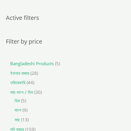
d
u
c
t
Active filters
s
s
e
a
r
c
Filter by price
h
Bangladeshi Products
5
ইফতার বাজার
28
তরিতরকারি
44
মাছ-মাংস / ডিম
30
ডিম
5
মাংস
9
মাছ
13
মুদি বাজার
159