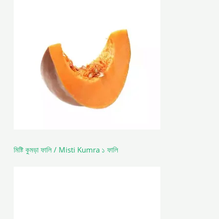
মিষ্টি কুমড়া ফালি / Misti Kumra ১ ফালি