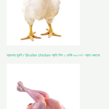
ব্রয়লার মুরগি / Broiler chicken প্রতি পিস ১ কেজি ৯০০+/- গ্রাম ওজনের