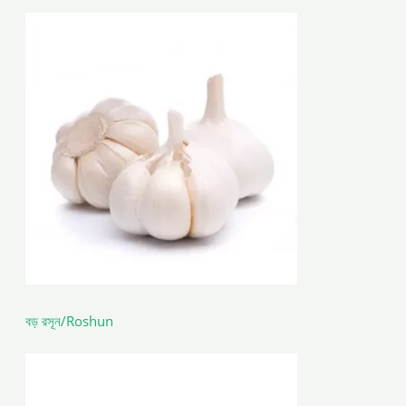
বড় রসূন/Roshun