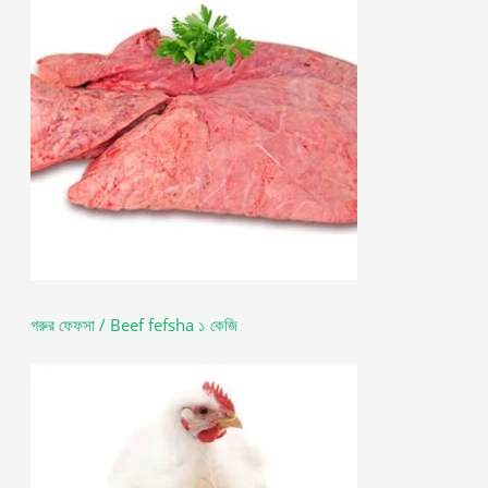
গরুর ফেফসা / Beef fefsha ১ কেজি