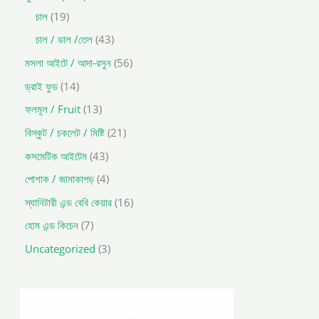
চাল
19
চাল / ডাল /তেল
43
মসলা আইটে / আদা-রসুন
56
ড্রাই ফুড
14
ফলমূল / Fruit
13
বিস্কুট / চকলেট / মিষ্টি
21
কসমেটিক আইটেম
43
পোশাক / জামাকাপড়
4
স্যানিটারী এন্ড বেবি কেয়ার
16
হোম এন্ড কিচেন
7
Uncategorized
3