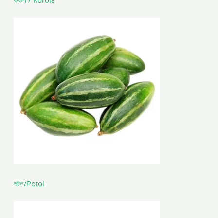
করলা / Korola
পটল/Potol