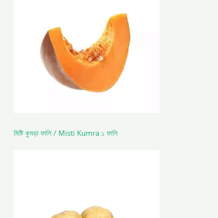
মিষ্টি কুমড়া ফালি / Misti Kumra ১ ফালি