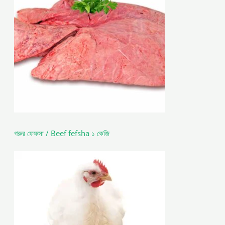
গরুর ফেফসা / Beef fefsha ১ কেজি