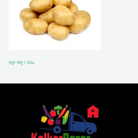
নতুন আলু / Alu