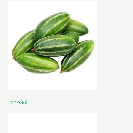
পটল/Potol