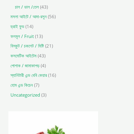
চাল / ডাল /তেল
43
মসলা আইটে / আদা-রসুন
56
ড্রাই ফুড
14
ফলমূল / Fruit
13
বিস্কুট / চকলেট / মিষ্টি
21
কসমেটিক আইটেম
43
পোশাক / জামাকাপড়
4
স্যানিটারী এন্ড বেবি কেয়ার
16
হোম এন্ড কিচেন
7
Uncategorized
3