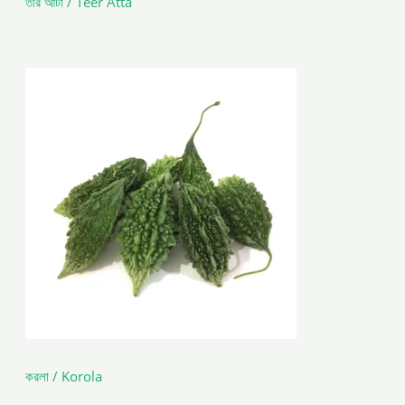
তীর আটা / Teer Atta
করলা / Korola