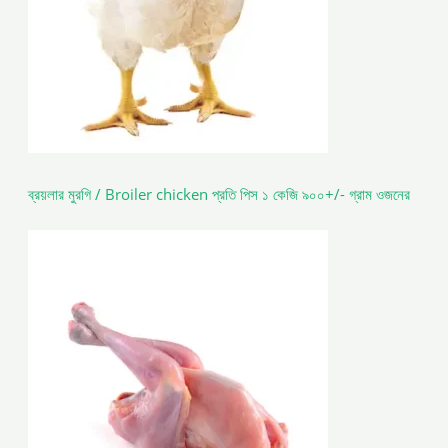
ব্রয়লার মুরগি / Broiler chicken প্রতি পিস ১ কেজি ৯০০+/- গ্রাম ওজনের