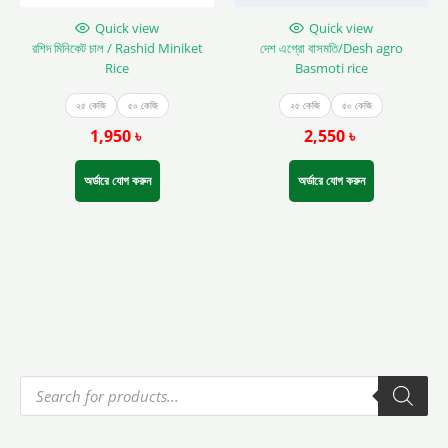
chosen
chosen
on
on
Quick view
Quick view
the
the
রশিদ মিনিকেট চাল / Rashid Miniket
দেশ এগ্রো বাসমতি/Desh agro
product
product
Rice
Basmoti rice
page
page
২৫ কেজি
৫০ কেজি
২৫ কেজি
৫০ কেজি
1,950
৳
2,550
৳
অর্ডারে যোগ করুন
অর্ডারে যোগ করুন
P
r
o
d
u