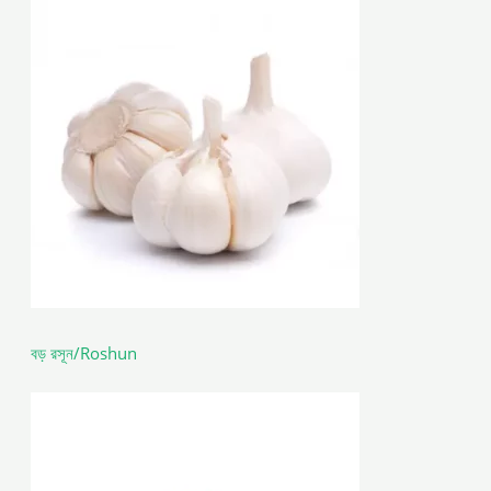
বড় রসূন/Roshun