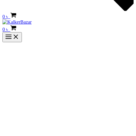
0
৳
0
৳