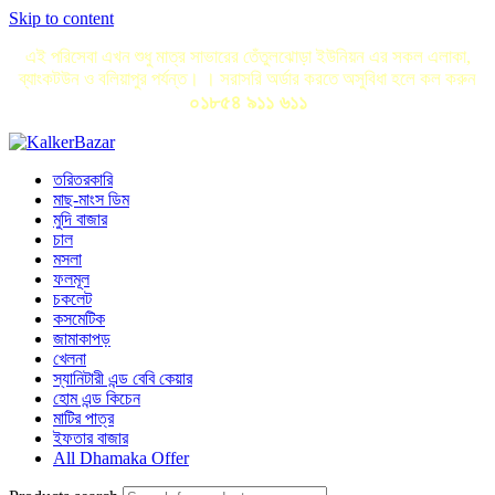
Skip to content
এই পরিসেবা এখন শুধু মাত্র সাভারের তেঁতুলঝোড়া ইউনিয়ন এর সকল এলাকা,
ব্যাংকটউন ও বলিয়াপুর পর্যন্ত। । সরাসরি অর্ডার করতে অসুবিধা হলে কল করুন
০১৮৫৪ ৯১১ ৬১১
তরিতরকারি
মাছ-মাংস ডিম
মুদি বাজার
চাল
মসলা
ফলমূল
চকলেট
কসমেটিক
জামাকাপড়
খেলনা
স্যানিটারী এন্ড বেবি কেয়ার
হোম এন্ড কিচেন
মাটির পাত্র
ইফতার বাজার
All Dhamaka Offer