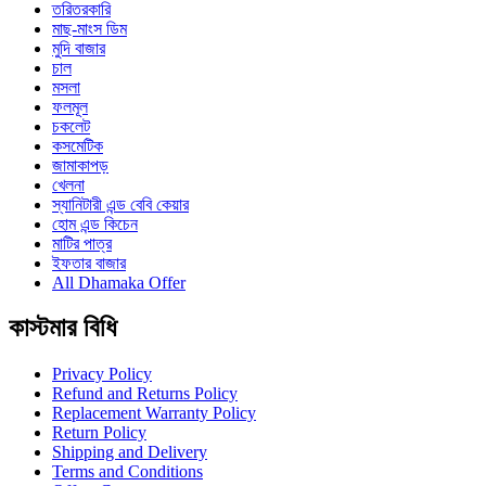
তরিতরকারি
মাছ-মাংস ডিম
মুদি বাজার
চাল
মসলা
ফলমূল
চকলেট
কসমেটিক
জামাকাপড়
খেলনা
স্যানিটারী এন্ড বেবি কেয়ার
হোম এন্ড কিচেন
মাটির পাত্র
ইফতার বাজার
All Dhamaka Offer
কাস্টমার বিধি
Privacy Policy
Refund and Returns Policy
Replacement Warranty Policy
Return Policy
Shipping and Delivery
Terms and Conditions