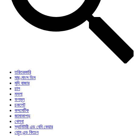
তরিতরকারি
মাছ-মাংস ডিম
মুদি বাজার
চাল
মসলা
ফলমূল
চকলেট
কসমেটিক
জামাকাপড়
খেলনা
স্যানিটারী এন্ড বেবি কেয়ার
হোম এন্ড কিচেন