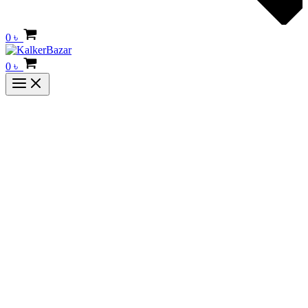
0
৳
0
৳