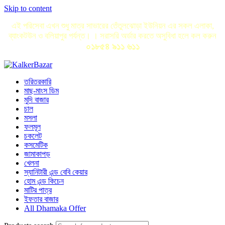
Skip to content
এই পরিসেবা এখন শুধু মাত্র সাভারের তেঁতুলঝোড়া ইউনিয়ন এর সকল এলাকা,
ব্যাংকটউন ও বলিয়াপুর পর্যন্ত। । সরাসরি অর্ডার করতে অসুবিধা হলে কল করুন
০১৮৫৪ ৯১১ ৬১১
তরিতরকারি
মাছ-মাংস ডিম
মুদি বাজার
চাল
মসলা
ফলমূল
চকলেট
কসমেটিক
জামাকাপড়
খেলনা
স্যানিটারী এন্ড বেবি কেয়ার
হোম এন্ড কিচেন
মাটির পাত্র
ইফতার বাজার
All Dhamaka Offer