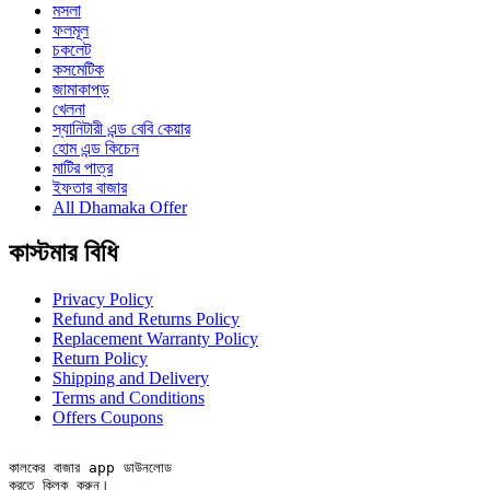
মসলা
ফলমূল
চকলেট
কসমেটিক
জামাকাপড়
খেলনা
স্যানিটারী এন্ড বেবি কেয়ার
হোম এন্ড কিচেন
মাটির পাত্র
ইফতার বাজার
All Dhamaka Offer
কাস্টমার বিধি
Privacy Policy
Refund and Returns Policy
Replacement Warranty Policy
Return Policy
Shipping and Delivery
Terms and Conditions
Offers Coupons
কালকের বাজার app ডাউনলোড

করতে ক্লিক করুন।