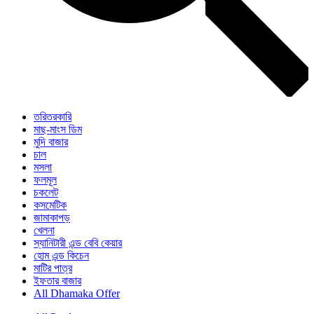
তরিতরকারি
মাছ-মাংস ডিম
মুদি বাজার
চাল
মসলা
ফলমূল
চকলেট
কসমেটিক
জামাকাপড়
খেলনা
স্যানিটারী এন্ড বেবি কেয়ার
হোম এন্ড কিচেন
মাটির পাত্র
ইফতার বাজার
All Dhamaka Offer