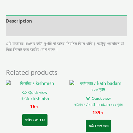
Description
Reviews (0)
এটি বাজারের রেগুলার কাটা সুপারি যা আমরা নিয়মিত কিনে থাকি। যতটুকু প্রয়োজন তা
নিচে সিলেক্ট করে অর্ডারে যোগ করুন।
Related products
This
product
Quick view
has
Quick view
কিসমিছ / kishmish
multiple
কাঠবাদাম / kath badam ১০০গ্রাম
16
৳
variants.
139
৳
The
options
অর্ডারে যোগ করুন
may
অর্ডারে যোগ করুন
be