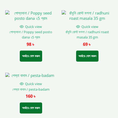
chosen
on
the
product
page
Quick view
Quick view
পোস্তদানা / Poppy seed posto
রাঁধুনি রোস্ট মশলা / radhuni roast
dana ২5 গ্রাম
masala 35 gm
98
৳
69
৳
অর্ডারে যোগ করুন
অর্ডারে যোগ করুন
This
product
Quick view
has
পেস্তা বাদাম / pesta-badam
multiple
160
৳
variants.
The
options
অর্ডারে যোগ করুন
may
be