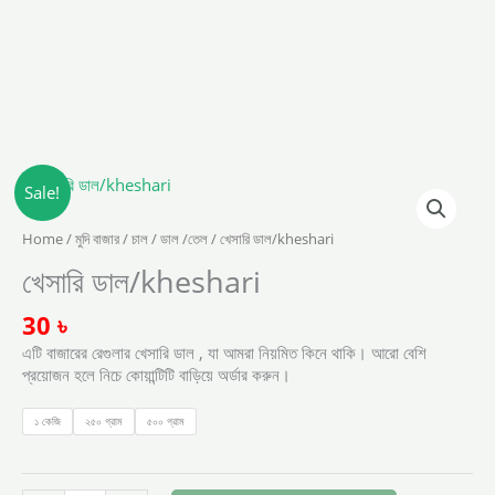
খেসারি
Sale!
ডাল/kheshari
quantity
Home
/
মুদি বাজার
/
চাল / ডাল /তেল
/ খেসারি ডাল/kheshari
খেসারি ডাল/kheshari
30
৳
এটি বাজারের রেগুলার খেসারি ডাল , যা আমরা নিয়মিত কিনে থাকি। আরো বেশি
প্রয়োজন হলে নিচে কোয়ান্টিটি বাড়িয়ে অর্ডার করুন।
১ কেজি
২৫০ গ্রাম
৫০০ গ্রাম