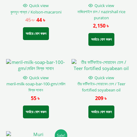
has
has
Quick view
Quick view
multiple
multiple
নাজিরশাইল চাল / nazirshail rice
কুলসুন পাস্তা / Kolson-macaroni
variants.
variants.
puraton
45
৳
44
৳
The
The
2,150
৳
options
options
may
may
অর্ডারে যোগ করুন
be
be
অর্ডারে যোগ করুন
chosen
chosen
on
on
the
the
This
product
product
product
page
page
has
Quick view
Quick view
multiple
meril-milk-soap-bar-100-gm/মেরিল
তীর ফর্টিফাইড-সোয়াবেন তেল / Teer
variants.
মিল্ক সাবান
fortified soyabean oil
The
55
৳
209
৳
options
may
be
অর্ডারে যোগ করুন
অর্ডারে যোগ করুন
chosen
on
the
Original
Current
product
Sale!