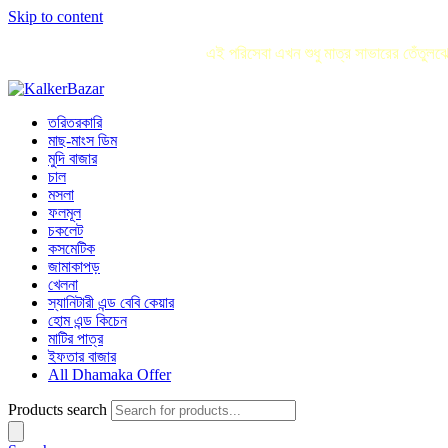
Skip to content
এই পরিসেবা এখন শুধু মাত্র সাভারের তেঁতু
তরিতরকারি
মাছ-মাংস ডিম
মুদি বাজার
চাল
মসলা
ফলমূল
চকলেট
কসমেটিক
জামাকাপড়
খেলনা
স্যানিটারী এন্ড বেবি কেয়ার
হোম এন্ড কিচেন
মাটির পাত্র
ইফতার বাজার
All Dhamaka Offer
Products search