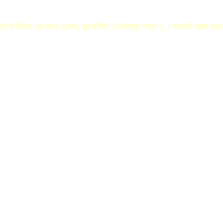
লঝোড়া ইউনিয়ন এর সকল এলাকা, ব্যাংকটউন ও বলিয়াপুর পর্যন্ত। । সরাসরি অর্ডার ক