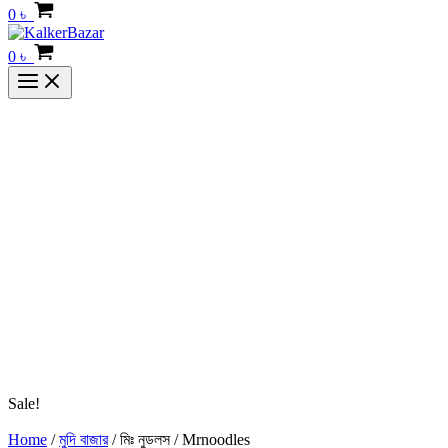
0
৳
0
৳
Sale!
Home
/
মুদি বাজার
/ মিঃ নুডলস / Mrnoodles