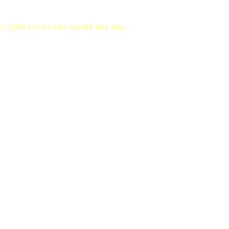
০১৮৫৪ ৯১১ ৬১১
রতে অসুবিধা হলে কল করুন