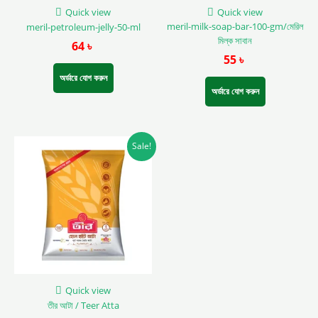
Quick view
Quick view
meril-milk-soap-bar-100-gm/মেরিল
meril-petroleum-jelly-50-ml
মিল্ক সাবান
64
৳
55
৳
অর্ডারে যোগ করুন
অর্ডারে যোগ করুন
This
Sale!
product
has
multiple
variants.
The
options
may
be
chosen
on
Quick view
the
তীর আটা / Teer Atta
product