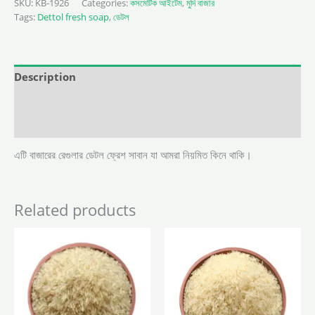
SKU:
KB-1926
Categories:
কসমেটিক আইটেম
,
মুদি বাজার
Tags:
Dettol fresh soap
,
ডেটল
Description
Additional information
Reviews (0)
এটি বাজারের রেগুলার ডেটল ফ্রেশ সাবান যা আমরা নিয়মিত কিনে থাকি।
Related products
This
This
product
product
has
has
multiple
multiple
variants.
variants.
The
The