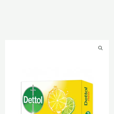
ডেটল
ফ্রেশ
সাবান/Dettol
fresh
soap
quantity