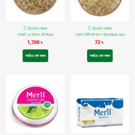
options
options
may
may
be
be
chosen
chosen
on
on
Quick view
Quick view
the
the
ধামরাই ২৯ চাউল/ 29 Rice
এরফান মিনিকেট চাল / Miniket rice
product
product
1,700
৳
72
৳
page
page
অর্ডারে যোগ করুন
অর্ডারে যোগ করুন