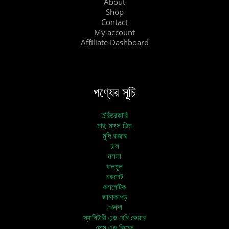
About
Shop
Contact
My account
Affiliate Dashboard
পণ্যের সূচি
তরিতরকারি
মাছ-মাংস ডিম
মুদি বাজার
চাল
মসলা
ফলমূল
চকলেট
কসমেটিক
জামাকাপড়
খেলনা
স্যানিটারী এন্ড বেবি কেয়ার
হোম এন্ড কিচেন