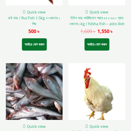
Quick view
Quick view
রুই মাছ / Rui Fish 1.5kg +-ওজনের ১
ইলিশ মাছ অরিজিনাল পদ্মার ৫৫০-৬০০ গ্রাম
পিছ
ওজনের ১kg / hilsha fish – asto ilish
500
৳
1,600
৳
1,550
৳
অর্ডারে যোগ করুন
অর্ডারে যোগ করুন
This
product
has
multiple
variants.
The
options
may
be
chosen
on
Quick view
Quick view
the