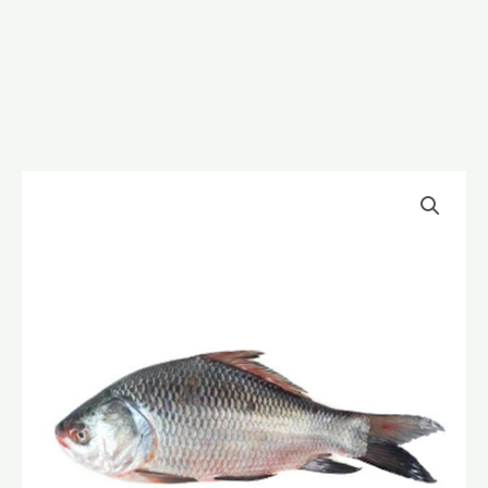
কাতল
মাছ/Katol
fish
1.5kg
ওজনের
+-
১পিচ
quantity