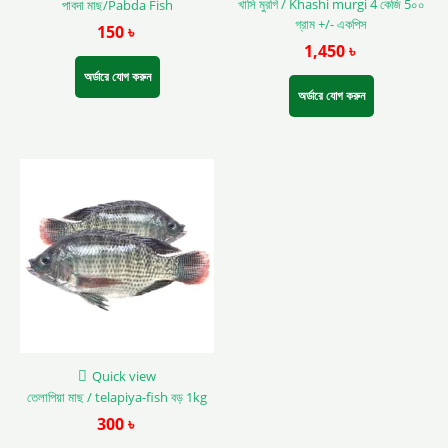
খাসি মুরগি / Khashi murgi 4 কেজি 5০০
পাবদা মাছ/Pabda Fish
product
গ্রাম +/- একপিস
150
৳
page
1,450
৳
অর্ডারে যোগ করুন
অর্ডারে যোগ করুন
Quick view
তেলাপিয়া মাছ / telapiya-fish বড় 1kg
300
৳