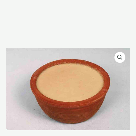
মিষ্টি
দই
/
Misti
Doi
প্রতি
কেজি
quantity